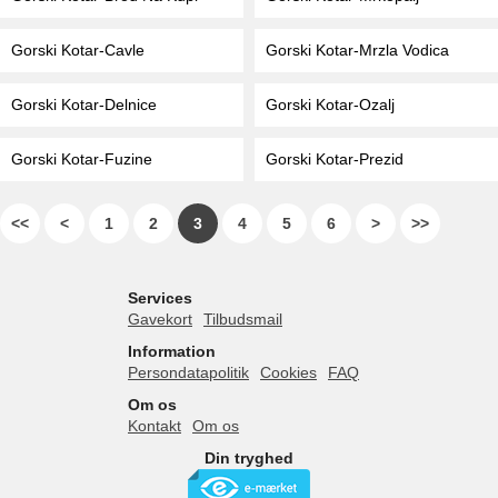
Gorski Kotar-Cavle
Gorski Kotar-Mrzla Vodica
Gorski Kotar-Delnice
Gorski Kotar-Ozalj
Gorski Kotar-Fuzine
Gorski Kotar-Prezid
<<
<
1
2
3
4
5
6
>
>>
Services
Gavekort
Tilbudsmail
Information
Persondatapolitik
Cookies
FAQ
Om os
Kontakt
Om os
Din tryghed