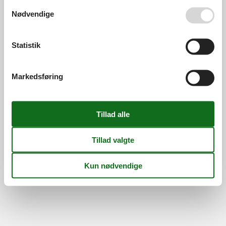
Persondatapolitik
Cookies
FAQ
Se også vores
Persondatapolitik
Nødvendige
Om os
Kontakt
Om os
Din tryghed
Statistik
Markedsføring
©
Feline Holidays
-
Feline Holidays A/S
-
Nygade 8B, 2.th -
DK-7400
Herning
-
Danmark -
Tlf:
(+45) 8724 2251
-
Email:
info@feline.dk
Momsnr.: DK26347688
Følg os