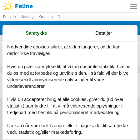
Forside
Katalog
Kroatien
D
Katalog - Kroatien - Dinjiška
Samtykke
Detaljer
Nødvendige cookies sikrer, at siden fungerer, og de kan
Ferielejlighed - 4 personer - 23250 - Dinjiška
derfor ikke fravælges.
Emne nr.:
359-HR-23250-17
4 personer
Hvis du giver samtykke til, at vi må opsamle statistik, hjælper
du os med at forbedre og udvikle siden. I så fald vil der blive
Ferielejlighed - 2 personer - 23250 - Dinjiška
videresendt anonymiserede oplysninger til vores
underleverandører.
Emne nr.:
359-HR-23250-16
2 personer
Hvis du accepterer brug af alle cookies, giver du (ud over
statistik) samtykke til, at vi må videresende oplysninger til
tredjepart med henblik på personaliseret markedsføring.
Services
Du kan når som helst ændre eller tilbagekalde dit samtykke
Gavekort
Tilbudsmail
vedr. statistik og/eller markedsføring.
Information