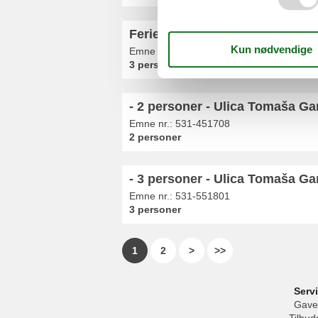
Ferielejlighed - 3 personer - 43
Emne nr.:
359-HR-00123-02
3 personer
- 2 personer - Ulica Tomaša Ga
Emne nr.:
531-451708
2 personer
- 3 personer - Ulica Tomaša Ga
Emne nr.:
531-551801
3 personer
1
2
>
>>
Serv
Gave
Tilbud