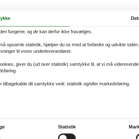
ykke
Det
500 - Daruvar
den fungerer, og de kan derfor ikke fravælges.
 må opsamle statistik, hjælper du os med at forbedre og udvikle siden. I
ninger til vores underleverandører.
500 - Daruvar
ookies, giver du (ud over statistik) samtykke til, at vi må videresende
dsføring.
 tilbagekalde dit samtykke vedr. statistik og/eller markedsføring.
500 - Daruvar
500 - Daruvar
ge
Statistik
Mark