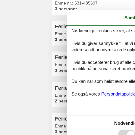
Emne nr.:
531-485697
3 personer
Samt
Ferielejlighed - 3 personer - 43
Nødvendige cookies sikrer, at si
Emne nr.:
359-HR-00123-05
3 personer
Hvis du giver samtykke til, at vi
videresendt anonymiserede oplys
Ferielejlighed - 3 personer - 43
Hvis du accepterer brug af alle c
Emne nr.:
359-HR-00123-00
henblik på personaliseret marke
3 personer
Du kan når som helst ændre eller
Ferielejlighed - 2 personer - 43
Se også vores
Persondatapolitik
Emne nr.:
359-HR-00123-04
2 personer
Ferielejlighed - 3 personer - 43
Nødvendi
Emne nr.:
359-HR-00123-03
3 personer