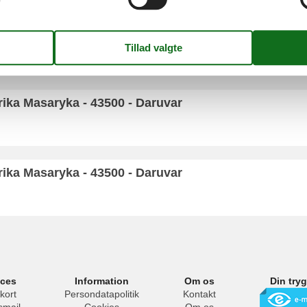
500 - Daruvar
rika Masaryka - 43500 - Daruvar
rika Masaryka - 43500 - Daruvar
ices
Information
Om os
Din try
kort
Persondatapolitik
Kontakt
smail
Cookies
Om os