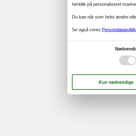
©
Feline Holidays
-
Feline Hol
henblik på personaliseret marke
Du kan når som helst ændre eller
Se også vores
Persondatapolitik
Nødvendi