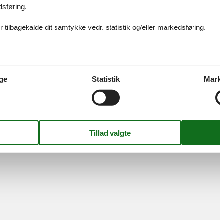
idays A/S
-
Nygade 8B, 2.th -
DK-7400
Herning
-
Danmark -
Tlf:
(+45) 8
dsføring.
Momsnr.: DK26347688
 tilbagekalde dit samtykke vedr. statistik og/eller markedsføring.
Følg os
ge
Statistik
Mark