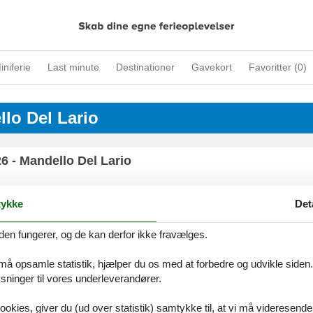
iniferie
Last minute
Destinationer
Gavekort
Favoritter (
0
)
llo Del Lario
6 - Mandello Del Lario
ykke
Det
den fungerer, og de kan derfor ikke fravælges.
ices
Information
Om os
Din try
kort
Persondatapolitik
Kontakt
 må opsamle statistik, hjælper du os med at forbedre og udvikle siden. I
smail
Cookies
Om os
ninger til vores underleverandører.
FAQ
ookies, giver du (ud over statistik) samtykke til, at vi må videresende