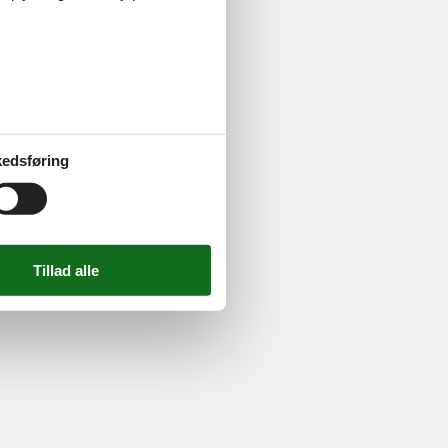
724 2251
-
Email:
info@feline.dk
edsføring