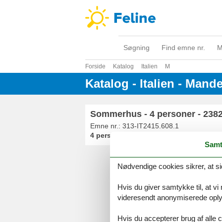
Søgning
Find emne nr.
M
Forside
Katalog
Italien
M
Katalog - Italien - Mande
Sommerhus - 4 personer - 2382
Emne nr.:
313-IT2415.608.1
4 personer
Samt
Nødvendige cookies sikrer, at si
Serv
Gave
Hvis du giver samtykke til, at vi
Tilbud
videresendt anonymiserede oplys
Hvis du accepterer brug af alle c