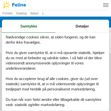
Forside
Katalog
Italien
L
Katalog - Italien - Leporano
Samtykke
Detaljer
Nødvendige cookies sikrer, at siden fungerer, og de kan
Sommerhus - 5 personer - Via Limoni - 74020 - Leporano
derfor ikke fravælges.
Emne nr.:
140-ISA038
5 personer
heraf 3 børn (0-11 år)
Hvis du giver samtykke til, at vi må opsamle statistik, hjælper
du os med at forbedre og udvikle siden. I så fald vil der blive
videresendt anonymiserede oplysninger til vores
underleverandører.
Services
Gavekort
Tilbudsmail
Hvis du accepterer brug af alle cookies, giver du (ud over
Information
statistik) samtykke til, at vi må videresende oplysninger til
Persondatapolitik
Cookies
FAQ
tredjepart med henblik på personaliseret markedsføring.
Om os
Kontakt
Om os
Du kan når som helst ændre eller tilbagekalde dit samtykke
vedr. statistik og/eller markedsføring.
Din tryghed