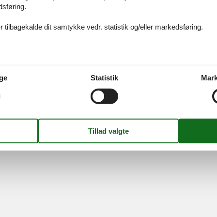
idays A/S
-
Nygade 8B, 2.th -
DK-7400
Herning
-
Danmark -
Tlf:
(+45) 8
dsføring.
Momsnr.: DK26347688
 tilbagekalde dit samtykke vedr. statistik og/eller markedsføring.
Følg os
ge
Statistik
Mark