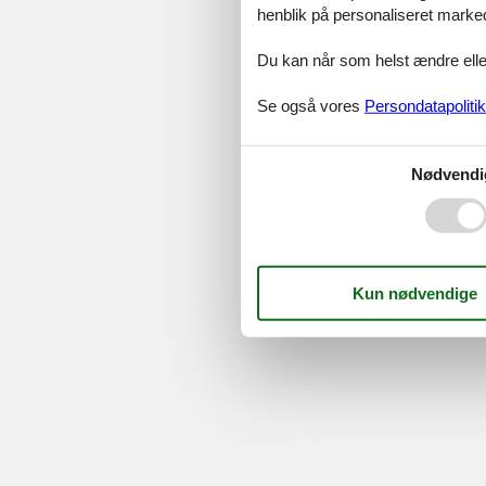
©
Feline Holidays
-
Feline Hol
henblik på personaliseret marke
Du kan når som helst ændre eller
Se også vores
Persondatapolitik
Nødvendi