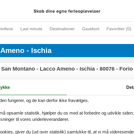
iniferie
Last minute
Destinationer
Gavekort
Favoritter (
0
)
o Ameno - Ischia
San Montano - Lacco Ameno - Ischia - 80076 - Forio 
ykke
Det
den fungerer, og de kan derfor ikke fravælges.
ices
Information
Om os
Din try
kort
Persondatapolitik
Kontakt
 må opsamle statistik, hjælper du os med at forbedre og udvikle siden. I
smail
Cookies
Om os
ninger til vores underleverandører.
FAQ
ookies, giver du (ud over statistik) samtykke til, at vi må videresende