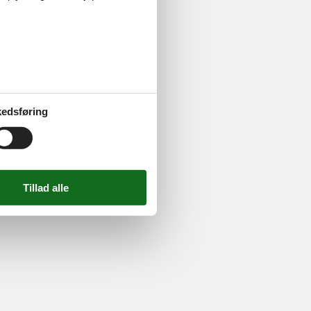
724 2251
-
Email:
info@feline.dk
edsføring