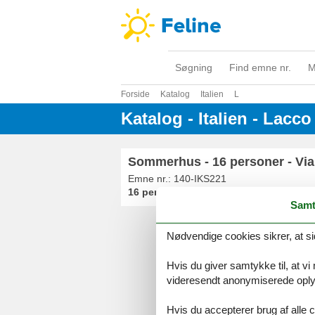
Søgning
Find emne nr.
M
Forside
Katalog
Italien
L
Katalog - Italien - Lacc
Sommerhus - 16 personer - Via 
Emne nr.:
140-IKS221
16 personer
Samt
Nødvendige cookies sikrer, at si
Serv
Gave
Hvis du giver samtykke til, at vi
Tilbud
videresendt anonymiserede oplys
Hvis du accepterer brug af alle c