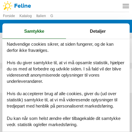
Forside
Katalog
Italien
G
Katalog - Italien - Grottammare
Samtykke
Detaljer
Nødvendige cookies sikrer, at siden fungerer, og de kan
Ferielejlighed - 6 personer - Via Gramsci - 63066 - Grottammare
derfor ikke fravælges.
Emne nr.:
140-IMK029
6 personer
Hvis du giver samtykke til, at vi må opsamle statistik, hjælper
du os med at forbedre og udvikle siden. I så fald vil der blive
Ferielejlighed - 4 personer - 63066 - Grottammare
videresendt anonymiserede oplysninger til vores
underleverandører.
Emne nr.:
313-IT4785.651.1
4 personer
Hvis du accepterer brug af alle cookies, giver du (ud over
statistik) samtykke til, at vi må videresende oplysninger til
tredjepart med henblik på personaliseret markedsføring.
Services
Du kan når som helst ændre eller tilbagekalde dit samtykke
Gavekort
Tilbudsmail
vedr. statistik og/eller markedsføring.
Information