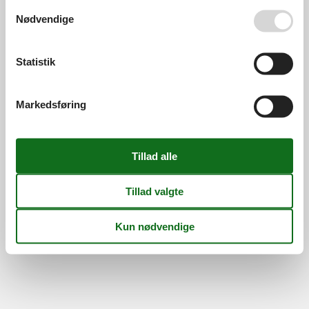
Persondatapolitik
Cookies
FAQ
Se også vores
Persondatapolitik
Nødvendige
Om os
Kontakt
Om os
Din tryghed
Statistik
Markedsføring
©
Feline Holidays
-
Feline Holidays A/S
-
Nygade 8B, 2.th -
DK-7400
Herning
-
Danmark -
Tlf:
(+45) 8724 2251
-
Email:
info@feline.dk
Momsnr.: DK26347688
Følg os