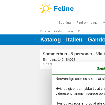
Søgning
Find emne nr.
M
Forside
Katalog
Italien
G
Katalog - Italien - Gando
Sommerhus - 5 personer - Via Li
Emne nr.:
140-ISA078
5 personer
Samt
Nødvendige cookies sikrer, at si
Serv
Gave
Hvis du giver samtykke til, at vi
Tilbud
videresendt anonymiserede oplys
Hvis du accepterer brug af alle c