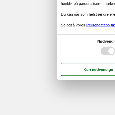
©
Feline Holidays
-
Feline Hol
henblik på personaliseret marke
Du kan når som helst ændre eller
Se også vores
Persondatapolitik
Nødvendi