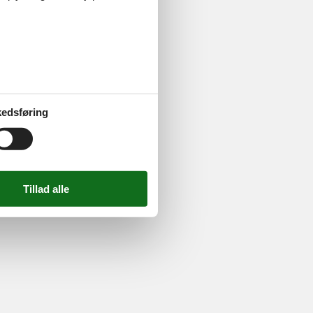
724 2251
-
Email:
info@feline.dk
edsføring