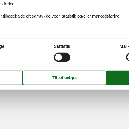
idays A/S
-
Nygade 8B, 2.th -
DK-7400
Herning
-
Danmark -
Tlf:
(+45) 8
dsføring.
Momsnr.: DK26347688
 tilbagekalde dit samtykke vedr. statistik og/eller markedsføring.
Følg os
ge
Statistik
Mark