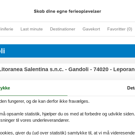
iniferie
Last minute
Destinationer
Gavekort
Favoritter (
0
)
li
toranea Salentina s.n.c. - Gandoli - 74020 - Leporan
ykke
Det
den fungerer, og de kan derfor ikke fravælges.
ices
Information
Om os
Din try
kort
Persondatapolitik
Kontakt
 må opsamle statistik, hjælper du os med at forbedre og udvikle siden. I
smail
Cookies
Om os
ninger til vores underleverandører.
FAQ
ookies, giver du (ud over statistik) samtykke til, at vi må videresende