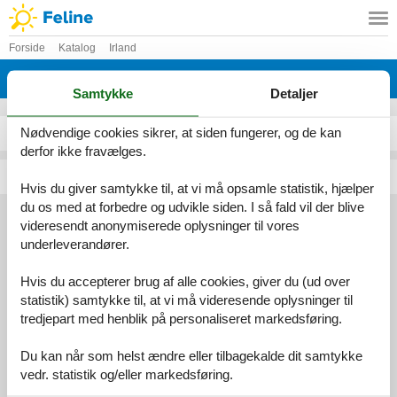
Forside
Katalog
Irland
Katalog - Irland - C
Samtykke
Detaljer
Nødvendige cookies sikrer, at siden fungerer, og de kan
Caherciveen
Castlemartyr
derfor ikke fravælges.
Carrigart
Courtown
Hvis du giver samtykke til, at vi må opsamle statistik, hjælper
du os med at forbedre og udvikle siden. I så fald vil der blive
videresendt anonymiserede oplysninger til vores
underleverandører.
Services
Gavekort
Tilbudsmail
Hvis du accepterer brug af alle cookies, giver du (ud over
Information
statistik) samtykke til, at vi må videresende oplysninger til
Persondatapolitik
Cookies
FAQ
tredjepart med henblik på personaliseret markedsføring.
Om os
Du kan når som helst ændre eller tilbagekalde dit samtykke
Kontakt
Om os
vedr. statistik og/eller markedsføring.
Din tryghed