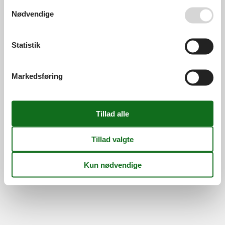
Se også vores
Persondatapolitik
Nødvendige
Statistik
©
Feline Holidays
-
Feline Holidays A/S
-
Nygade 8B, 2.th -
DK-7400
Herning
-
Danmark -
Tlf:
(+45) 8724 2251
-
Email:
info@feline.dk
Momsnr.: DK26347688
Markedsføring
Følg os