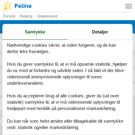
Forside
Katalog
Grækenland
Katalog - Grækenland - P
Samtykke
Detaljer
Nødvendige cookies sikrer, at siden fungerer, og de kan
Porto Ennea Keratea
Proastio-Kardamyli
derfor ikke fravælges.
Porto Germeno Attiki
Psakoudia
Hvis du giver samtykke til, at vi må opsamle statistik, hjælper
du os med at forbedre og udvikle siden. I så fald vil der blive
Porto Heli
Psaropouli Evia
videresendt anonymiserede oplysninger til vores
underleverandører.
Porto Rafti
Pyrgi Thermis
Hvis du accepterer brug af alle cookies, giver du (ud over
statistik) samtykke til, at vi må videresende oplysninger til
Preveza
tredjepart med henblik på personaliseret markedsføring.
Du kan når som helst ændre eller tilbagekalde dit samtykke
<<
<
1
2
vedr. statistik og/eller markedsføring.