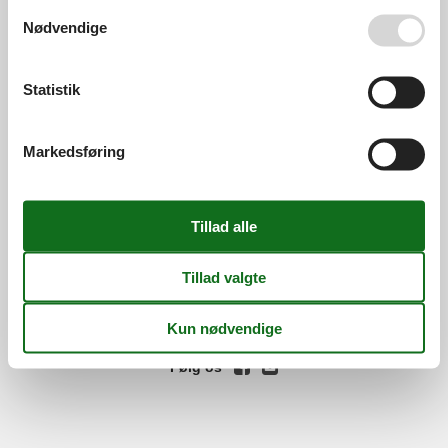
Se også vores
Persondatapolitik
Services
Nødvendige
Gavekort
Tilbudsmail
Information
Statistik
Persondatapolitik
Cookies
FAQ
Om os
Kontakt
Om os
Markedsføring
Din tryghed
©
Feline Holidays
-
Feline Holidays A/S
-
Nygade 8B, 2.th -
DK-7400
Herning
-
Danmark -
Tlf:
(+45) 8724 2251
-
Email:
info@feline.dk
Momsnr.: DK26347688
Følg os