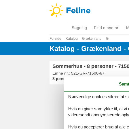
Søgning
Find emne nr.
M
Forside
Katalog
Grækenland
G
Katalog - Grækenland -
Sommerhus - 8 personer - 715
Emne nr.:
521-GR-71500-67
8 personer
Samt
Nødvendige cookies sikrer, at si
Serv
Gave
Hvis du giver samtykke til, at vi
Tilbud
videresendt anonymiserede oplys
Hvis du accepterer brug af alle c