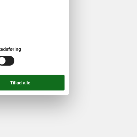
724 2251
-
Email:
info@feline.dk
edsføring