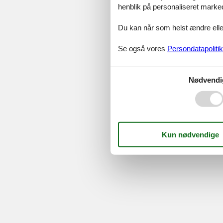
©
Feline Holidays
-
Feline Hol
henblik på personaliseret marke
Du kan når som helst ændre eller
Se også vores
Persondatapolitik
Nødvendi