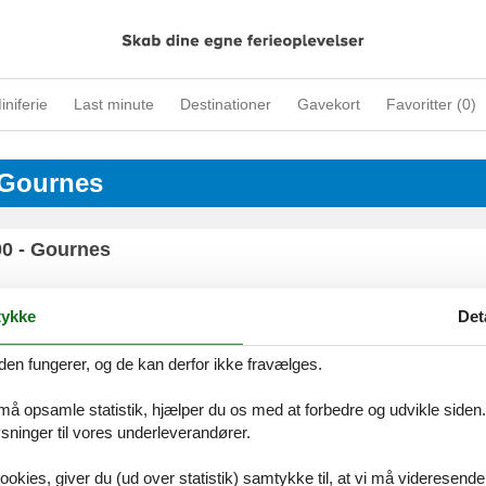
iniferie
Last minute
Destinationer
Gavekort
Favoritter (
0
)
 Gournes
00 - Gournes
ykke
Det
den fungerer, og de kan derfor ikke fravælges.
ices
Information
Om os
Din try
kort
Persondatapolitik
Kontakt
 må opsamle statistik, hjælper du os med at forbedre og udvikle siden. I
smail
Cookies
Om os
ninger til vores underleverandører.
FAQ
ookies, giver du (ud over statistik) samtykke til, at vi må videresende