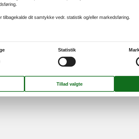
idays A/S
-
Nygade 8B, 2.th -
DK-7400
Herning
-
Danmark -
Tlf:
(+45) 8
dsføring.
Momsnr.: DK26347688
 tilbagekalde dit samtykke vedr. statistik og/eller markedsføring.
Følg os
ge
Statistik
Mark