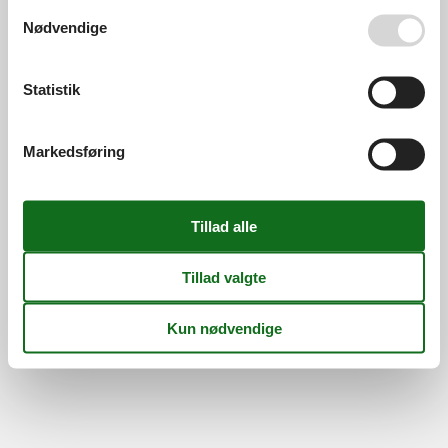
Kontakt
Om os
Se også vores
Persondatapolitik
Nødvendige
Din tryghed
Statistik
Markedsføring
©
Feline Holidays
-
Feline Holidays A/S
-
Nygade 8B, 2.th -
DK-7400
Herning
-
Danmark -
Tlf:
(+45) 8724 2251
-
Email:
info@feline.dk
Momsnr.: DK26347688
Følg os