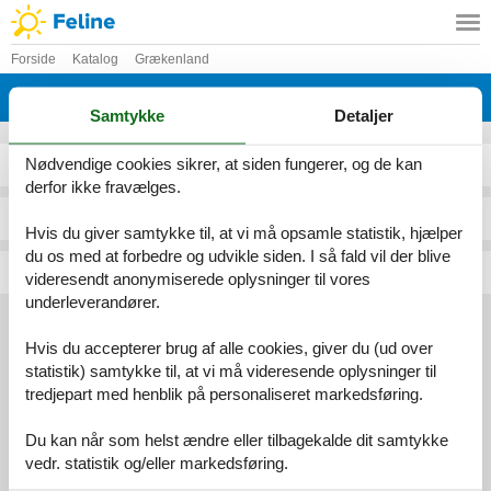
Forside
Katalog
Grækenland
Katalog - Grækenland - E
Samtykke
Detaljer
Nødvendige cookies sikrer, at siden fungerer, og de kan
Elia Beach
Eretria
derfor ikke fravælges.
Epanomi
Ermioni
Hvis du giver samtykke til, at vi må opsamle statistik, hjælper
du os med at forbedre og udvikle siden. I så fald vil der blive
Episkopi
Evangelismos
videresendt anonymiserede oplysninger til vores
underleverandører.
Hvis du accepterer brug af alle cookies, giver du (ud over
Services
statistik) samtykke til, at vi må videresende oplysninger til
Gavekort
Tilbudsmail
tredjepart med henblik på personaliseret markedsføring.
Information
Du kan når som helst ændre eller tilbagekalde dit samtykke
Persondatapolitik
Cookies
FAQ
vedr. statistik og/eller markedsføring.
Om os