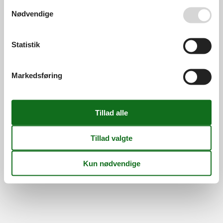
Din tryghed
Se også vores
Persondatapolitik
Nødvendige
Statistik
©
Feline Holidays
-
Feline Holidays A/S
-
Nygade 8B, 2.th -
DK-7400
Herning
-
Danmark -
Tlf:
(+45) 8724 2251
-
Markedsføring
Email:
info@feline.dk
Momsnr.: DK26347688
Følg os