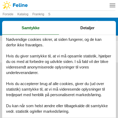
Forside
Katalog
Frankrig
S
Katalog - Frankrig - Saint André De
Samtykke
Detaljer
Roquepertuis
Nødvendige cookies sikrer, at siden fungerer, og de kan
derfor ikke fravælges.
Sommerhus - 5 personer - Chemin de la Madone - Saint André De Roquepertuis - 30630 - Saint André De Roquepe
Emne nr.:
135-FLG977
Hvis du giver samtykke til, at vi må opsamle statistik, hjælper
5 personer
du os med at forbedre og udvikle siden. I så fald vil der blive
videresendt anonymiserede oplysninger til vores
underleverandører.
Services
Hvis du accepterer brug af alle cookies, giver du (ud over
Gavekort
Tilbudsmail
statistik) samtykke til, at vi må videresende oplysninger til
Information
tredjepart med henblik på personaliseret markedsføring.
Persondatapolitik
Cookies
FAQ
Du kan når som helst ændre eller tilbagekalde dit samtykke
Om os
Kontakt
Om os
vedr. statistik og/eller markedsføring.