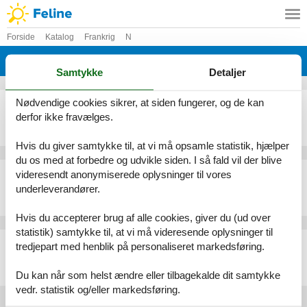
Forside
Katalog
Frankrig
N
Katalog - Frankrig - Nieul Le Dolent
Samtykke
Detaljer
Nødvendige cookies sikrer, at siden fungerer, og de kan
Sommerhus - 9 personer - 30 la Boutière - Nieul Le Dolent - 85430 - La Boissière Des Lande
derfor ikke fravælges.
Emne nr.:
135-FVE400
9 personer
heraf 1 barn (0-11 år)
Hvis du giver samtykke til, at vi må opsamle statistik, hjælper
du os med at forbedre og udvikle siden. I så fald vil der blive
Sommerhus - 10 personer - La Porte - 85430 - Nieul Le Dolent
videresendt anonymiserede oplysninger til vores
underleverandører.
Emne nr.:
135-FVE366
10 personer
heraf 1 barn (0-11 år)
Hvis du accepterer brug af alle cookies, giver du (ud over
statistik) samtykke til, at vi må videresende oplysninger til
Sommerhus - 8 personer - La petite boutiere - Nieul Le Dolent - 85540 - La Boissières Des Land
tredjepart med henblik på personaliseret markedsføring.
Emne nr.:
135-FVE430
8 personer
Du kan når som helst ændre eller tilbagekalde dit samtykke
vedr. statistik og/eller markedsføring.