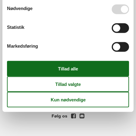
Se også vores
Persondatapolitik
Nødvendige
Services
Gavekort
Tilbudsmail
Information
Statistik
Persondatapolitik
Cookies
FAQ
Om os
Markedsføring
Kontakt
Om os
Din tryghed
©
Feline Holidays
-
Feline Holidays A/S
-
Nygade 8B, 2.th -
DK-7400
Herning
-
Danmark -
Tlf:
(+45) 8724 2251
-
Email:
info@feline.dk
Momsnr.: DK26347688
Følg os