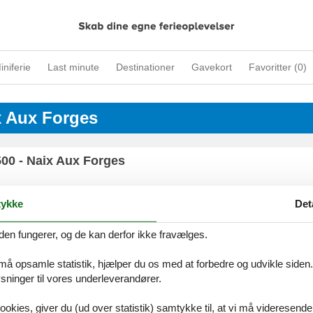
iniferie
Last minute
Destinationer
Gavekort
Favoritter (
0
)
ix Aux Forges
00 - Naix Aux Forges
ykke
Det
den fungerer, og de kan derfor ikke fravælges.
ices
Information
Om os
Din try
kort
Persondatapolitik
Kontakt
 må opsamle statistik, hjælper du os med at forbedre og udvikle siden. I
smail
Cookies
Om os
ninger til vores underleverandører.
FAQ
ookies, giver du (ud over statistik) samtykke til, at vi må videresende