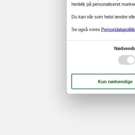
©
Feline Holidays
-
Feline Hol
henblik på personaliseret marke
Du kan når som helst ændre eller
Se også vores
Persondatapolitik
Nødvendi