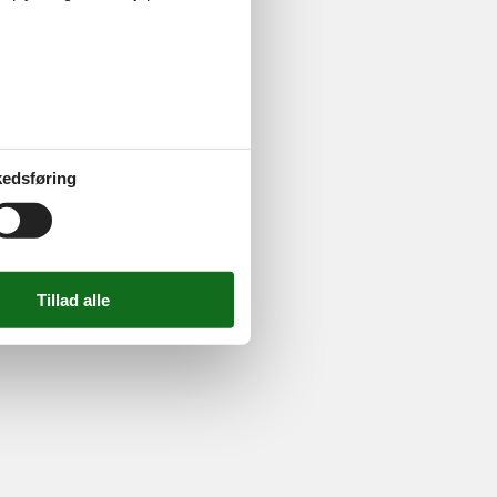
724 2251
-
Email:
info@feline.dk
edsføring