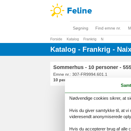
Søgning
Find emne nr.
M
Forside
Katalog
Frankrig
N
Katalog - Frankrig - Na
Sommerhus - 10 personer - 555
Emne nr.:
307-FR9994.601.1
10 personer
Samt
Nødvendige cookies sikrer, at si
Serv
Gave
Hvis du giver samtykke til, at vi
Tilbud
videresendt anonymiserede oplys
Hvis du accepterer brug af alle c