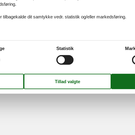
idays A/S
-
Nygade 8B, 2.th -
DK-7400
Herning
-
Danmark -
Tlf:
(+45) 8
dsføring.
Momsnr.: DK26347688
 tilbagekalde dit samtykke vedr. statistik og/eller markedsføring.
Følg os
ge
Statistik
Mark