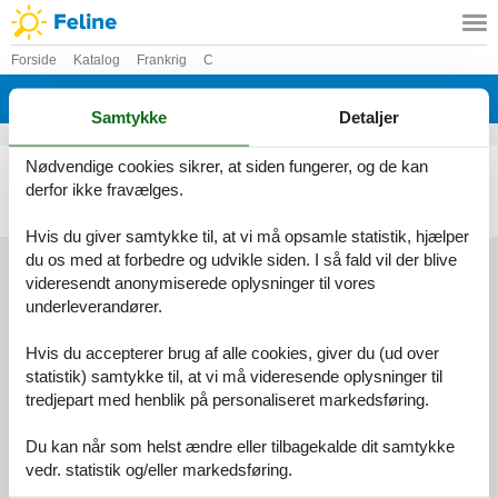
Forside
Katalog
Frankrig
C
Katalog - Frankrig - Capestang
Samtykke
Detaljer
Nødvendige cookies sikrer, at siden fungerer, og de kan
Sommerhus - 4 personer - Rue Jean Pech - 34310 - Capestang
derfor ikke fravælges.
Emne nr.:
135-FLH566
4 personer
Hvis du giver samtykke til, at vi må opsamle statistik, hjælper
du os med at forbedre og udvikle siden. I så fald vil der blive
videresendt anonymiserede oplysninger til vores
underleverandører.
Services
Gavekort
Tilbudsmail
Hvis du accepterer brug af alle cookies, giver du (ud over
Information
statistik) samtykke til, at vi må videresende oplysninger til
Persondatapolitik
Cookies
FAQ
tredjepart med henblik på personaliseret markedsføring.
Om os
Kontakt
Om os
Du kan når som helst ændre eller tilbagekalde dit samtykke
vedr. statistik og/eller markedsføring.
Din tryghed