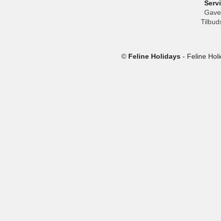
Serv
Gave
Tilbud
©
Feline Holidays
-
Feline Hol