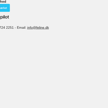
ghed
724 2251
-
Email:
info@feline.dk