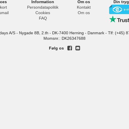
ices
Information
Om os
Din try
kort
Persondatapolitik
Kontakt
smail
Cookies
Om os
FAQ
idays A/S
-
Nygade 8B, 2.th -
DK-7400
Herning
-
Danmark -
Tlf:
(+45) 8
Momsnr.: DK26347688
Følg os