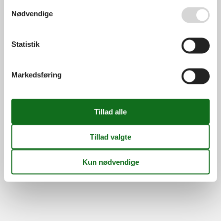
Persondatapolitik
Cookies
FAQ
Se også vores
Persondatapolitik
Nødvendige
Om os
Kontakt
Om os
Din tryghed
Statistik
Markedsføring
©
Feline Holidays
-
Feline Holidays A/S
-
Nygade 8B, 2.th -
DK-7400
Herning
-
Danmark -
Tlf:
(+45) 8724 2251
-
Email:
info@feline.dk
Momsnr.: DK26347688
Følg os