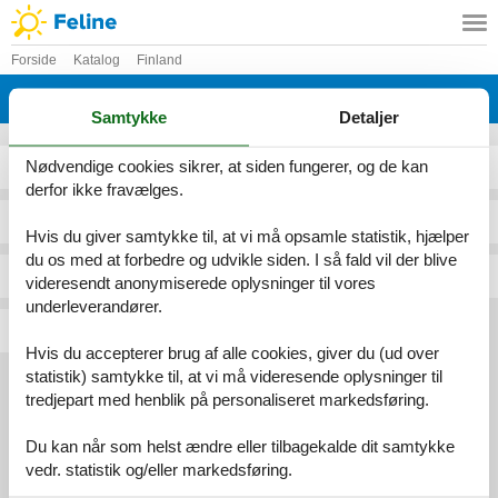
Forside
Katalog
Finland
Katalog - Finland - E
Samtykke
Detaljer
Nødvendige cookies sikrer, at siden fungerer, og de kan
Eno
Eura
derfor ikke fravælges.
Enonkoski
Eurajoki
Hvis du giver samtykke til, at vi må opsamle statistik, hjælper
du os med at forbedre og udvikle siden. I så fald vil der blive
Enontekiö
Evijärvi
videresendt anonymiserede oplysninger til vores
underleverandører.
Espoo
Hvis du accepterer brug af alle cookies, giver du (ud over
statistik) samtykke til, at vi må videresende oplysninger til
tredjepart med henblik på personaliseret markedsføring.
Services
Du kan når som helst ændre eller tilbagekalde dit samtykke
Gavekort
Tilbudsmail
vedr. statistik og/eller markedsføring.
Information