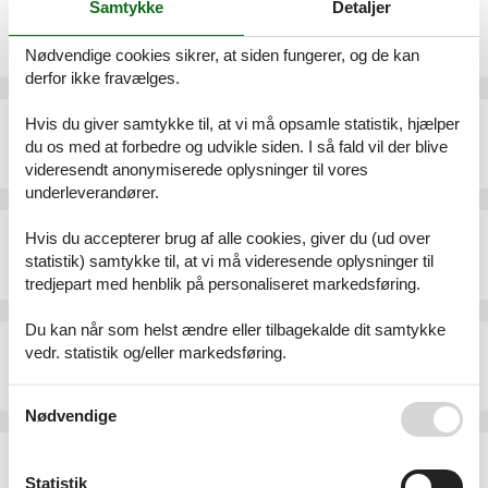
Samtykke
Detaljer
Sommerhus - 6 personer - Stranddalen - 7870 - Roslev
Emne nr.:
548-999239170
Nødvendige cookies sikrer, at siden fungerer, og de kan
6 personer
derfor ikke fravælges.
Sommerhus - 4 personer - Eskovvej - 7870 - Roslev
Hvis du giver samtykke til, at vi må opsamle statistik, hjælper
du os med at forbedre og udvikle siden. I så fald vil der blive
Emne nr.:
548-999217817
4 personer
videresendt anonymiserede oplysninger til vores
underleverandører.
Sommerhus - 7 personer - Kystvejen - 7870 - Roslev
Hvis du accepterer brug af alle cookies, giver du (ud over
Emne nr.:
548-99989108
statistik) samtykke til, at vi må videresende oplysninger til
7 personer
tredjepart med henblik på personaliseret markedsføring.
Du kan når som helst ændre eller tilbagekalde dit samtykke
Sommerhus - 6 personer - Følvigvej - 7870 - Roslev
vedr. statistik og/eller markedsføring.
Emne nr.:
548-999216484
6 personer
Se også vores
Persondatapolitik
Nødvendige
Sommerhus - 9 personer - Kybehuse - 7870 - Roslev
Emne nr.:
548-99977929
Statistik