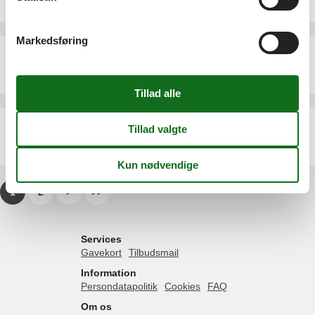
9 personer
Markedsføring
Sommerhus - 41 personer - Jungetgårdvej - 7870 - Roslev
Emne nr.:
562-778435
41 personer
Sommerhus - 8 personer - Kybehuse - 7870 - Roslev
Emne nr.:
548-999195933
8 personer
1
2
>
>>
Services
Gavekort
Tilbudsmail
Information
Persondatapolitik
Cookies
FAQ
Om os