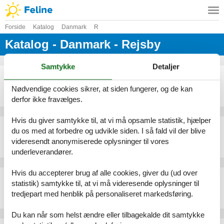
Forside
Katalog
Danmark
R
Katalog - Danmark - Rejsby
Samtykke
Detaljer
Sommerhus - 8 personer - Fælleden - Rejsby - 6780 - Skærbæk
Emne nr.:
130-S10005
Nødvendige cookies sikrer, at siden fungerer, og de kan
8 personer
derfor ikke fravælges.
Hvis du giver samtykke til, at vi må opsamle statistik, hjælper
Sommerhus - 12 personer - Moseagervej - Rejsby - 6780 - Skærbæk
du os med at forbedre og udvikle siden. I så fald vil der blive
Emne nr.:
130-S10065
videresendt anonymiserede oplysninger til vores
12 personer
underleverandører.
Hvis du accepterer brug af alle cookies, giver du (ud over
Sommerhus - 10 personer - Midtbyen - 6780 - Rejsby
statistik) samtykke til, at vi må videresende oplysninger til
Emne nr.:
548-999238676
tredjepart med henblik på personaliseret markedsføring.
10 personer
Du kan når som helst ændre eller tilbagekalde dit samtykke