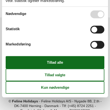
vedr. statistik og/eller markedsføring.
Sommerhus - 6 personer - Horsbølvej - Rejsby - 6780 - Skærbæk
Emne nr.:
130-S10064
Se også vores
Persondatapolitik
6 personer
Nødvendige
Statistik
Services
Gavekort
Tilbudsmail
Markedsføring
Information
Persondatapolitik
Cookies
FAQ
Om os
Kontakt
Om os
Din tryghed
©
Feline Holidays
-
Feline Holidays A/S
-
Nygade 8B, 2.th -
DK-7400
Herning
-
Danmark -
Tlf:
(+45) 8724 2251
-