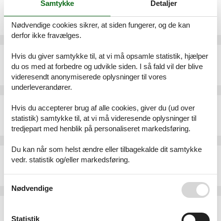
Samtykke
Detaljer
Sommerhus - 6 personer - Krusesvej - 5450 - Otterup
Emne nr.:
548-99933213
Nødvendige cookies sikrer, at siden fungerer, og de kan
6 personer
derfor ikke fravælges.
Sommerhus - 6 personer - Sitkavænget - 5450 - Otterup
Hvis du giver samtykke til, at vi må opsamle statistik, hjælper
du os med at forbedre og udvikle siden. I så fald vil der blive
Emne nr.:
548-99937067
6 personer
videresendt anonymiserede oplysninger til vores
underleverandører.
Sommerhus - 6 personer - Rypevænget - 5450 - Otterup
Hvis du accepterer brug af alle cookies, giver du (ud over
Emne nr.:
548-999101627
statistik) samtykke til, at vi må videresende oplysninger til
6 personer
tredjepart med henblik på personaliseret markedsføring.
Du kan når som helst ændre eller tilbagekalde dit samtykke
Sommerhus - 4 personer - Gersøvej - 5450 - Otterup
vedr. statistik og/eller markedsføring.
Emne nr.:
548-999217270
4 personer
Se også vores
Persondatapolitik
Nødvendige
Sommerhus - 4 personer - Strandvejen - 5450 - Otterup
Emne nr.:
548-999221411
Statistik