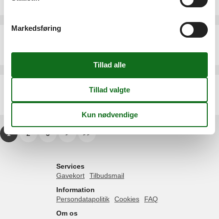
4 personer
Markedsføring
Sommerhus - 6 personer - Grønnekrogen - 5450 - Otterup
Emne nr.:
548-999224540
6 personer
Sommerhus - 4 personer - Monavænget - 5450 - Otterup
Emne nr.:
548-99937115
4 personer
1
2
3
>
>>
Services
Gavekort
Tilbudsmail
Information
Persondatapolitik
Cookies
FAQ
Om os