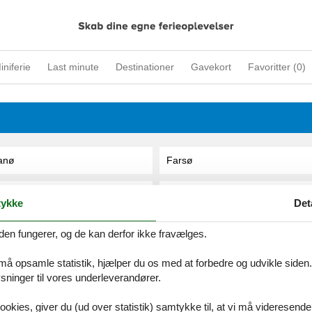
iniferie
Last minute
Destinationer
Gavekort
Favoritter (
0
)
anø
Farsø
anø Bad
Farsø / Limfjorden
ykke
Det
anø, Grøndal
Fasterholt
den fungerer, og de kan derfor ikke fravælges.
 må opsamle statistik, hjælper du os med at forbedre og udvikle siden. I
anø, Nyby
Fausing
ninger til vores underleverandører.
anø, Rindby Strand
Favrlund
ookies, giver du (ud over statistik) samtykke til, at vi må videresende