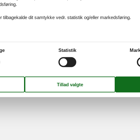
dsføring.
 tilbagekalde dit samtykke vedr. statistik og/eller markedsføring.
ices
Information
Om os
Din try
kort
Persondatapolitik
Kontakt
smail
Cookies
Om os
FAQ
ge
Statistik
Mark
idays A/S
-
Nygade 8B, 2.th -
DK-7400
Herning
-
Danmark -
Tlf:
(+45) 8
Momsnr.: DK26347688
Følg os