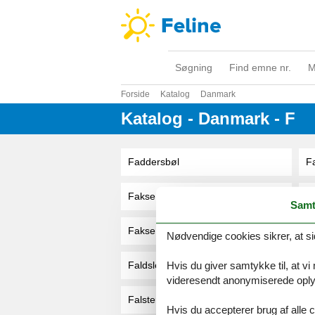
Søgning
Find emne nr.
M
Forside
Katalog
Danmark
Katalog - Danmark - F
Faddersbøl
F
Fakse
F
Samt
Fakse Ladeplads
F
Nødvendige cookies sikrer, at si
Hvis du giver samtykke til, at vi
Faldsled
F
videresendt anonymiserede oplys
Falster
F
Hvis du accepterer brug af alle c