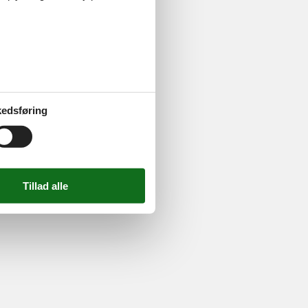
ghed
edsføring
724 2251
-
Email:
info@feline.dk