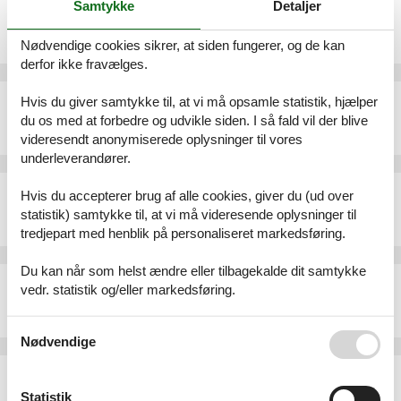
Samtykke
Detaljer
Sommerhus - 6 personer - Frødammen - Bjerge - 4480 - Southwest Zealand
Emne nr.:
090-98969
Nødvendige cookies sikrer, at siden fungerer, og de kan
6 personer
derfor ikke fravælges.
Sommerhus - 7 personer - Havnemarken - Bjerge - 4480 - Store Fuglede
Hvis du giver samtykke til, at vi må opsamle statistik, hjælper
du os med at forbedre og udvikle siden. I så fald vil der blive
Emne nr.:
121-91-1032
7 personer
videresendt anonymiserede oplysninger til vores
underleverandører.
Sommerhus - 4 personer - Osvejen - Bjerge - 4480 - Southwest Zealand
Hvis du accepterer brug af alle cookies, giver du (ud over
Emne nr.:
090-44277
statistik) samtykke til, at vi må videresende oplysninger til
4 personer
tredjepart med henblik på personaliseret markedsføring.
Du kan når som helst ændre eller tilbagekalde dit samtykke
Sommerhus - 5 personer - Eranthisvej - Bjerge - 4281 - Gørlev
vedr. statistik og/eller markedsføring.
Emne nr.:
042-K20061
5 personer
Se også vores
Persondatapolitik
Nødvendige
Sommerhus - 6 personer - Tjørnelunden - Bjerge - 4480 - Southwest Zealand
Emne nr.:
090-68049
Statistik