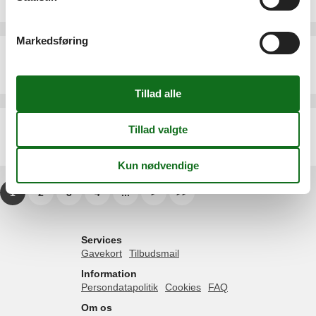
6 personer
Markedsføring
Sommerhus - 4 personer - Strandlodsvej - Bjerge - 4480 - Southwest Zealand
Emne nr.:
090-09780
4 personer
Sommerhus - 6 personer - Lyngparken - Bjerge - 4480 - Southwest Zealand
Emne nr.:
090-93852
6 personer
1
2
3
4
...
>
>>
Services
Gavekort
Tilbudsmail
Information
Persondatapolitik
Cookies
FAQ
Om os