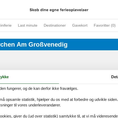
iniferie
Last minute
Destinationer
Gavekort
Favoritter (
0
)
kirchen Am Großvenedig
ices
Information
Om os
Din try
ykke
Det
kort
Persondatapolitik
Kontakt
smail
Cookies
Om os
den fungerer, og de kan derfor ikke fravælges.
FAQ
 må opsamle statistik, hjælper du os med at forbedre og udvikle siden. I
idays A/S
-
Nygade 8B, 2.th -
DK-7400
Herning
-
Danmark -
Tlf:
(+45) 8
ninger til vores underleverandører.
Momsnr.: DK26347688
ookies, giver du (ud over statistik) samtykke til, at vi må videresende
Følg os