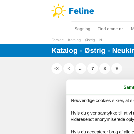
Søgning
Find emne nr.
M
Forside
Katalog
Østrig
N
Katalog - Østrig - Neu
<<
<
...
7
8
9
Serv
Samt
Gave
Tilbud
Nødvendige cookies sikrer, at si
Hvis du giver samtykke til, at vi
©
Feline Holidays
-
Feline Hol
videresendt anonymiserede oplys
Hvis du accepterer brug af alle c