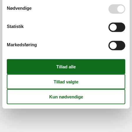
Se også vores
Persondatapolitik
Nødvendige
©
Feline Holidays
-
Feline Holidays A/S
-
Nygade 8B, 2.th -
DK-7400
Herning
-
Danmark -
Tlf:
(+45) 8724 2251
-
Email:
info@feline.dk
Momsnr.: DK26347688
Statistik
Følg os
Markedsføring