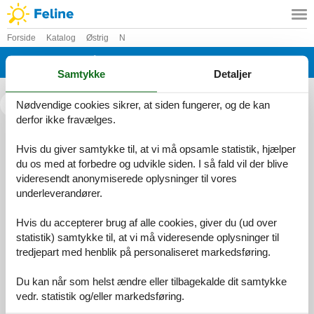
Forside
Katalog
Østrig
N
Katalog - Østrig - Nauders
Samtykke
Detaljer
Nødvendige cookies sikrer, at siden fungerer, og de kan
<<
<
...
derfor ikke fravælges.
Hvis du giver samtykke til, at vi må opsamle statistik, hjælper
Services
du os med at forbedre og udvikle siden. I så fald vil der blive
Gavekort
Tilbudsmail
videresendt anonymiserede oplysninger til vores
Information
underleverandører.
Persondatapolitik
Cookies
FAQ
Om os
Hvis du accepterer brug af alle cookies, giver du (ud over
Kontakt
Om os
statistik) samtykke til, at vi må videresende oplysninger til
tredjepart med henblik på personaliseret markedsføring.
Din tryghed
Du kan når som helst ændre eller tilbagekalde dit samtykke
vedr. statistik og/eller markedsføring.