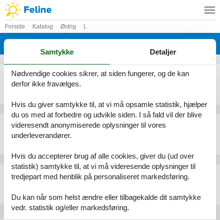
Forside
Katalog
Østrig
L
Katalog - Østrig - Lackenhof
Samtykke
Detaljer
Nødvendige cookies sikrer, at siden fungerer, og de kan
Ferielejlighed - 6 personer - Ötscherwiese - 3295 - Lackenhof
derfor ikke fravælges.
Emne nr.:
532-234394
6 personer
Hvis du giver samtykke til, at vi må opsamle statistik, hjælper
du os med at forbedre og udvikle siden. I så fald vil der blive
Ferielejlighed - 3 personer - Teichwiese - 3295 - Lackenhof
videresendt anonymiserede oplysninger til vores
underleverandører.
Emne nr.:
532-505983
3 personer
Hvis du accepterer brug af alle cookies, giver du (ud over
statistik) samtykke til, at vi må videresende oplysninger til
Ferielejlighed - 4 personer - Ötscherwiese - 3295 - Lackenhof
tredjepart med henblik på personaliseret markedsføring.
Emne nr.:
532-975539
4 personer
Du kan når som helst ændre eller tilbagekalde dit samtykke
vedr. statistik og/eller markedsføring.