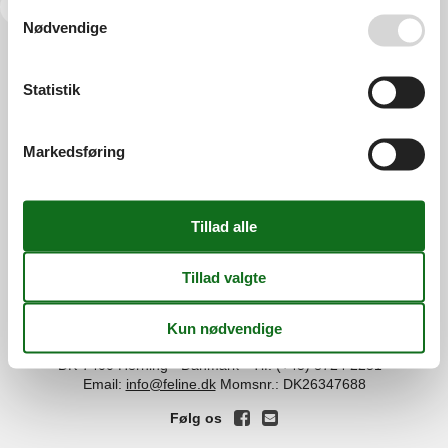
<<
<
1
2
Se også vores
Persondatapolitik
Nødvendige
Services
Statistik
Gavekort
Tilbudsmail
Information
Persondatapolitik
Cookies
FAQ
Markedsføring
Om os
Kontakt
Om os
Din tryghed
©
Feline Holidays
-
Feline Holidays A/S
-
Nygade 8B, 2.th -
DK-7400
Herning
-
Danmark -
Tlf:
(+45) 8724 2251
-
Email:
info@feline.dk
Momsnr.: DK26347688
Følg os