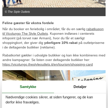
© The Style Outlets
Feline gæster får ekstra fordele
Når du booker en feriebolig i området, får du en særlig
rabatkupon
til Vicolungo The Style Outlets
. Kuponen indløses i centerets
infopoint (på torvet nær Armani), hvor du får et særligt
shoppingkort, der giver dig
yderligere 10% rabat
på outletpriserne
i de deltagende butikker (reklame).
Rabatkortet gælder i udvalgte butikker og kan ikke kombineres med
andre kampagner. Se listen over deltagende butikker her:
https://vicolungo.thestyleoutlets.it/en/tourism/shopping-card
Samtykke
Detaljer
Nødvendige cookies sikrer, at siden fungerer, og de kan
derfor ikke fravælges.