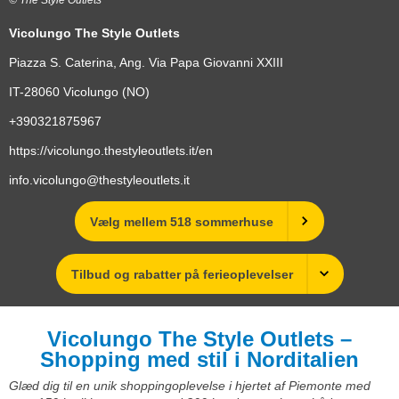
Vicolungo The Style Outlets
Piazza S. Caterina, Ang. Via Papa Giovanni XXIII
IT-28060
Vicolungo (NO)
+390321875967
https://vicolungo.thestyleoutlets.it/en
info.vicolungo@thestyleoutlets.it
Vælg mellem 518 sommerhuse
Tilbud og rabatter på ferieoplevelser
Vicolungo The Style Outlets –
Shopping med stil i Norditalien
Glæd dig til en unik shoppingoplevelse i hjertet af Piemonte med