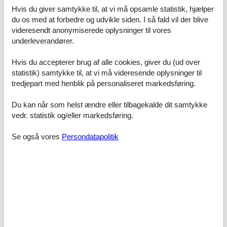
Hvis du giver samtykke til, at vi må opsamle statistik, hjælper
du os med at forbedre og udvikle siden. I så fald vil der blive
videresendt anonymiserede oplysninger til vores
underleverandører.
Hvis du accepterer brug af alle cookies, giver du (ud over
statistik) samtykke til, at vi må videresende oplysninger til
© The Style Outlets
tredjepart med henblik på personaliseret markedsføring.
En spændende shoppingdestination i det nordlige Italien
Du kan når som helst ændre eller tilbagekalde dit samtykke
Vicolungo The Style Outlets ligger i det nordvestlige Italien – kun 30
vedr. statistik og/eller markedsføring.
minutters kørsel fra Milano og Malpensa Lufthavn, 40 minutter fra
det centrale Torino og under en time fra Piemontes smukke søer
Se også vores
Persondatapolitik
(Lago Maggiore og Lago d’Orta), Alperne og grænsen til Schweiz.
Outletcentret er let tilgængeligt via motorvej A4 Milano/Torino,
afkørsel Biandrate-Vicolungo
Nem adgang med shuttlebus
• Gratis shuttle fra Torino: Weekender og helligdage
• Shuttle fra Milano: Fredag til søndag samt helligdage (mod
betaling)
• Gratis sommershuttle fra Lago Maggiore: Juni til september