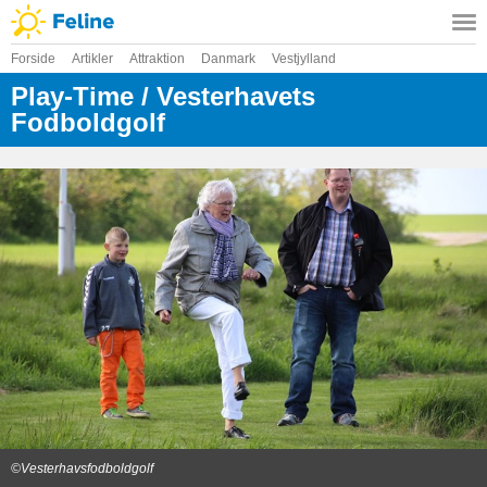
Forside
Artikler
Attraktion
Danmark
Vestjylland
Play-Time / Vesterhavets
Fodboldgolf
©Vesterhavsfodboldgolf