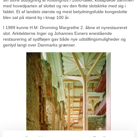
sin store udbygning af Koldinghus i 1600-tallet, kollapsede sammen
med hovedparten af slottet og rev den flotte slotskirke med sig i
faldet. Et af landets største og mest betydningsfulde kongeslotte
blev sat på stand-by i knap 100 år.
I 1989 kunne H.M. Dronning Margrethe 2. åbne et nyrestaureret
slot. Arkitekterne Inger og Johannes Exners enestående
restaurering af sydfløjen gav både nye udstillingsmuligheder og
genlyd langt over Danmarks grænser.