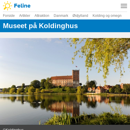
Forside
Artikler
Attraktion
Danmark
Østjylland
Kolding og omegn
Museet på Koldinghus
©Koldinghus