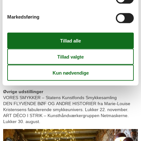
©Koldinghus
Markedsføring
Oplev udstillingen KONGERÆKKEN MED JIM LYNGVILD med 110
nye portrætter af Danmarks konger og dronninger fra Gorm den
Gamle til Dronning Margrethe 2. Mød udklædte skuespillere, der
vækker Kongerækken til live i udstillingen. Alle weekender fra
august til januar.
Besøg Kongerækkens Værksted
Tag en kongelig selfie og deltag i en konkurrence om en kongelig
makeover og fotosession med Jim Lyngvild. Workshops for børn på
udvalgte dage. Lav din egen krone og dit eget sværd.
Øvrige udstillinger
VORES SMYKKER – Statens Kunstfonds Smykkesamling
DEN FLYVENDE BØF OG ANDRE HISTORIER fra Marie-Louise
Kristensens fabulerende smykkeunivers. Lukker 22. november.
ART DÉCO I STRIK – Kunsthåndværkergruppen Netmaskerne.
Lukker 30. august.