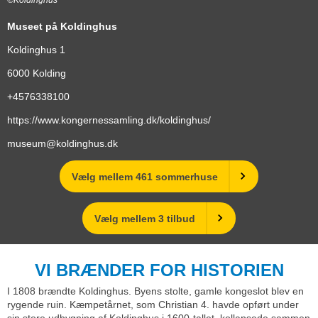
Museet på Koldinghus
Koldinghus 1
6000
Kolding
+4576338100
https://www.kongernessamling.dk/koldinghus/
museum@koldinghus.dk
Vælg mellem 461 sommerhuse
Vælg mellem 3 tilbud
VI BRÆNDER FOR HISTORIEN
I 1808 brændte Koldinghus. Byens stolte, gamle kongeslot blev en
rygende ruin. Kæmpetårnet, som Christian 4. havde opført under