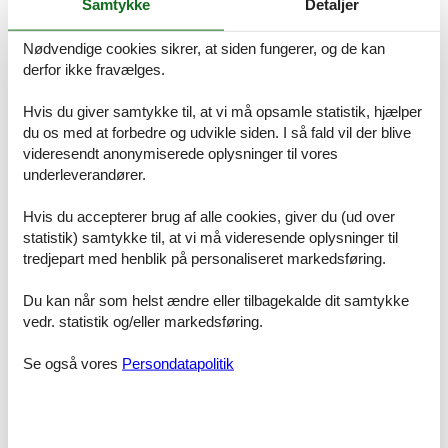
Samtykke
Detaljer
Nødvendige cookies sikrer, at siden fungerer, og de kan
derfor ikke fravælges.
©Koldinghus
Hvis du giver samtykke til, at vi må opsamle statistik, hjælper
du os med at forbedre og udvikle siden. I så fald vil der blive
Koldinghus har en af landets største samlinger af dansk sølv.
videresendt anonymiserede oplysninger til vores
Samlingen, der spænder fra renæssancen til i dag, kan opleves i en
underleverandører.
udstilling, hvor museets finde samling af ældre dansk sølv
præsenteres sammen med malerier, møbler og interiør, der både
stilistisk og tidsmæssigt passer sammen.
Hvis du accepterer brug af alle cookies, giver du (ud over
statistik) samtykke til, at vi må videresende oplysninger til
tredjepart med henblik på personaliseret markedsføring.
Du kan når som helst ændre eller tilbagekalde dit samtykke
vedr. statistik og/eller markedsføring.
Se også vores
Persondatapolitik