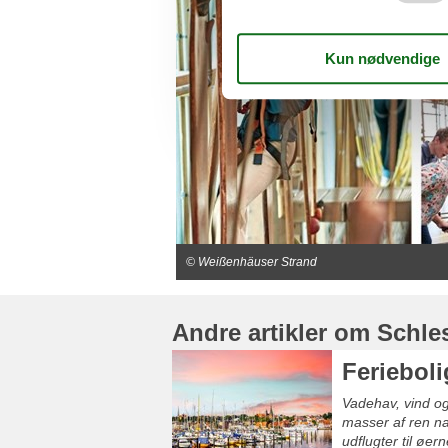
© Weißenhäuser Strand
Andre artikler om Schle
Ferieboli
Vadehav, vind og 
masser af ren na
udflugter til øe