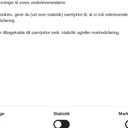
ninger til vores underleverandører.
ookies, giver du (ud over statistik) samtykke til, at vi må videresende
dsføring.
 tilbagekalde dit samtykke vedr. statistik og/eller markedsføring.
© Weißenhäuser Strand
g lege, kan forældrene finde ro og
 med en god bog, eller drik en kop
 til både aktivitet og afslapning,
Hos Weissenhäuser Strand er det l
tid til hinanden og til alt det, der 
oplevelser og minder, der varer ve
ge
Statistik
Mark
Book overnatning i
Weissenhäus