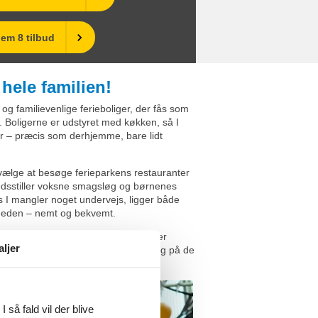
em 8 tilbud
hele familien!
og familievenlige ferieboliger, der fås som
r. Boligerne er udstyret med køkken, så I
ter – præcis som derhjemme, bare lidt
 vælge at besøge ferieparkens restauranter
fredsstiller voksne smagsløg og børnenes
 I mangler noget undervejs, ligger både
rheden – nemt og bekvemt.
ørn hver eneste dag. Uanset om det er
aljer
ttejagter, boldspil, minigolf eller leg på de
oget sjovt at give sig til.
 så fald vil der blive