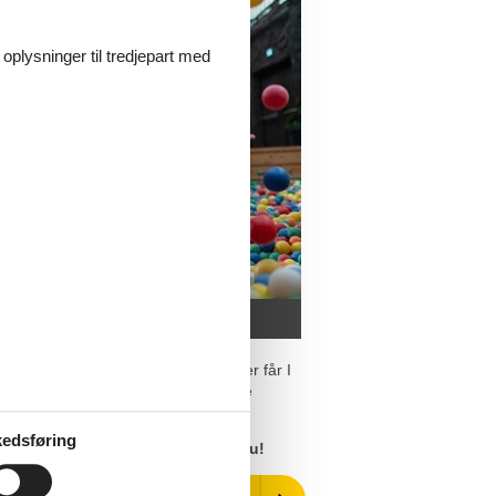
 oplysninger til tredjepart med
et at være sammen som familie. Her får I
virkelig betyder noget – fælles leg, nye
d.
edsføring
er Strand feriepark
hos Feline nu!