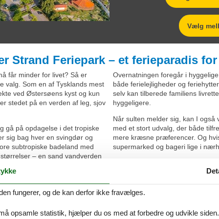
Vælg mell
 Strand Feriepark – et ferieparadis for 
må får minder for livet? Så er
Overnatningen foregår i hyggelige 
e valg. Som en af Tysklands mest
både ferielejligheder og feriehytte
rekte ved Østersøens kyst og kun
selv kan tilberede familiens livret
r stedet på en verden af leg, sjov
hyggeligere.
Når sulten melder sig, kan I også
og gå på opdagelse i det tropiske
med et stort udvalg, der både til
r sig bag hver en svingdør og
mere kræsne præferencer. Og hvis
store subtropiske badeland med
supermarked og bageri lige i næ
 størrelser – en sand vandverden
Der er masser af aktiviteter for b
len skinner, er der intet som at
ykke
Det
kreative værksteder, spændende ska
på den børnevenlige strand, der
mange legepladser, så er der altid n
den fungerer, og de kan derfor ikke fravælges.
 må opsamle statistik, hjælper du os med at forbedre og udvikle siden. I