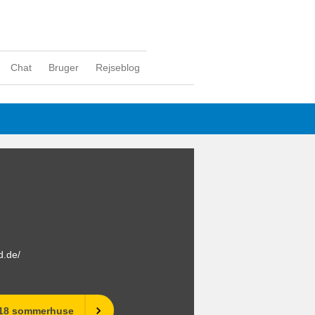
Chat
Bruger
Rejseblog
d.de/
 18 sommerhuse