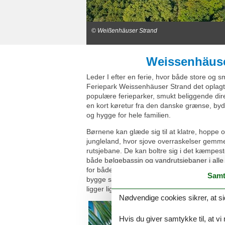
© Weißenhäuser Strand
Weissenhäuser
Leder I efter en ferie, hvor både store og s
Feriepark Weissenhäuser Strand det oplagt
populære ferieparker, smukt beliggende di
en kort køretur fra den danske grænse, byde
og hygge for hele familien.
Børnene kan glæde sig til at klatre, hoppe 
jungleland, hvor sjove overraskelser gemme
rutsjebane. De kan boltre sig i det kæmpe
både bølgebassin og vandrutsjebaner i alle
for både små og store vandhunde. Og når so
Samt
bygge sandslotte eller finde strandskaller 
ligger lige ved ferieparken.
Nødvendige cookies sikrer, at si
Hvis du giver samtykke til, at vi