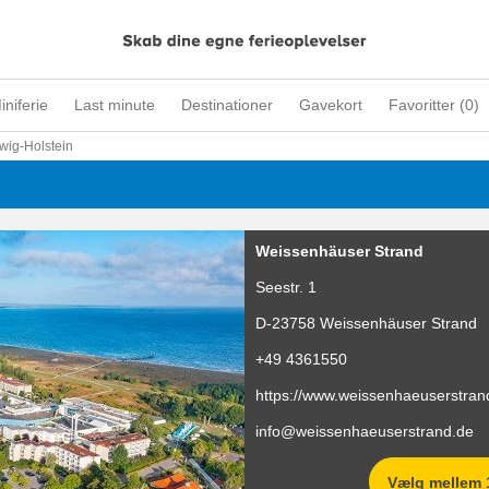
iniferie
Last minute
Destinationer
Gavekort
Favoritter (
0
)
wig-Holstein
Weissenhäuser Strand
Seestr. 1
D-23758
Weissenhäuser Strand
+49 4361550
https://www.weissenhaeuserstran
info@weissenhaeuserstrand.de
Vælg mellem