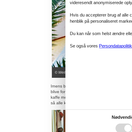
videresendt anonymiserede oplys
Hvis du accepterer brug af alle c
henblik på personaliseret marke
Du kan når som helst ændre eller
Se også vores
Persondatapolitik
© Weißenhäuser Strand
Imens børnene har travlt med at udforske o
blive forkælet. Nyd wellness og spa, slap af
kaffe med udsigt over havet. Her er der plads
så alle kan lade op på hver sin måde.
Nødvendi