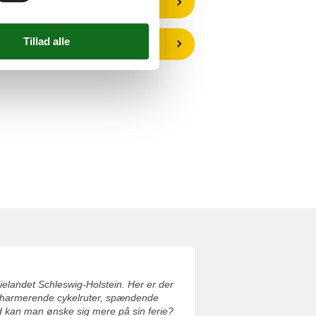
Vælg mellem 18 sommerhuse
Vælg mellem 8 tilbud
erielandet Schleswig-Holstein. Her er der
e. Charmerende cykelruter, spændende
ad kan man ønske sig mere på sin ferie?