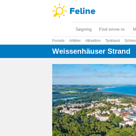
Søgning
Find emne nr.
M
Forside
Artikler
Attraktion
Tyskland
Schles
Weissenhäuser Strand