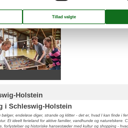
swig-Holstein
g i Schleswig-Holstein
bølger, endeløse diger, strande og klitter - det er, hvad I kan finde i f
tur. Et ideelt ferieland for aktive familier, vandhunde og naturelsker
rne, forlystelser og historiske hansestæder med kultur og shopping - hv