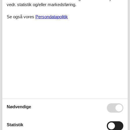
vedr. statistik og/eller markedsføring.
Henrik Nielsen Stifter, ejer og direktør for Danmarks Ferguson
Museum
Se også vores
Persondatapolitik
Se mere på
www.fergusonmuseum.dk
og på Facebook.
©Danmarks Fergusonmuseum
Nødvendige
Statistik