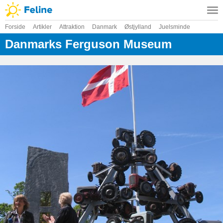
Forside
Artikler
Attraktion
Danmark
Østjylland
Juelsminde
Danmarks Ferguson Museum