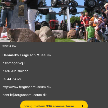
©niels 157
Danmarks Ferguson Museum
Købmagervej 1
7130
Juelsminde
20 44 73 68
http://www.fergusonmuseum.dk/
henrik@fergusonmuseum.dk
Vælg mellem 334 sommerhuse