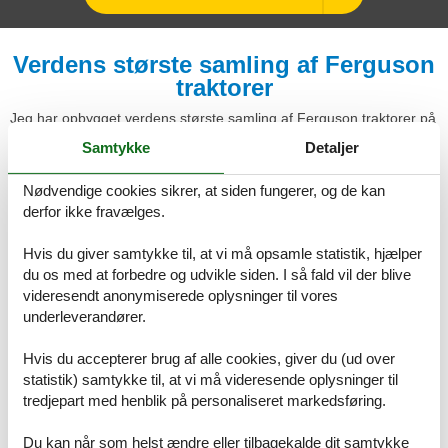
Verdens største samling af Ferguson
traktorer
Jeg har opbygget verdens største samling af Ferguson traktorer på
min fødegård midt mellem Horsens og Juelsminde. Et besøg på
Samtykke
Detaljer
dette privat ejede museum er for hele familien.
Oplev de mange traktorer, og også andre køretøjer, damptromler,
Nødvendige cookies sikrer, at siden fungerer, og de kan
snescootere med mere. Der er dyr i stalden, og stalden er åben for
derfor ikke fravælges.
publikum, men respekter venligst at dyrene ikke må stresses, så
børn må ikke løbe og råbe i stalden.
Hvis du giver samtykke til, at vi må opsamle statistik, hjælper
du os med at forbedre og udvikle siden. I så fald vil der blive
Den meget smukke gamle bindingsværks lade fra 1864 anvendes i
videresendt anonymiserede oplysninger til vores
dag til bryllupper med mere. Vi har borde og bænke under træerne,
underleverandører.
hvor man kan nyde sin medbragte picnic, og her er fred og ro, og
masser af plads. Børnene kan røre sig, og hunde i snor er også
velkommen.
Hvis du accepterer brug af alle cookies, giver du (ud over
statistik) samtykke til, at vi må videresende oplysninger til
Kig også ind på museets værksted, og se hvad der arbejdes på for
tredjepart med henblik på personaliseret markedsføring.
tiden, og måske er jeg eller et par frivillige der, og har tid til en snak.
Jeg glæder mig til at byde jer velkommen.
Du kan når som helst ændre eller tilbagekalde dit samtykke