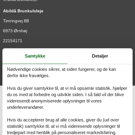
Abildå Brunkulsleje
Timringvej 8B
6973
Ørnhøj
22154171
http://abildaa.dk/abildaa-brunkulsleje
Samtykke
Detaljer
l.mosegaard@live.dk
Nødvendige cookies sikrer, at siden fungerer, og de kan
Vælg mellem 8 sommerhuse
derfor ikke fravælges.
Hvis du giver samtykke til, at vi må opsamle statistik, hjælper
du os med at forbedre og udvikle siden. I så fald vil der blive
Det arbejdende museum
videresendt anonymiserede oplysninger til vores
Abildå Brunkulsleje, er startet af gamle kularbejdere og er skabt
underleverandører.
over de sidste 25 år.
Gennem årene er forskellige, gamle maskiner kommet til og
Hvis du accepterer brug af alle cookies, giver du (ud over
museet drives af engagerede frivillige.
statistik) samtykke til, at vi må videresende oplysninger til
tredjepart med henblik på personaliseret markedsføring.
Som det eneste sted i Danmark, kan I her opleve, hvordan kullene