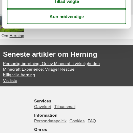
Andre artikler om Herning
Sommerhus i Herning
Om
Herning
Seneste artikler om Herning
Personlig beretning: Oplev Minecraft i virkeligheden
Minecraft Experience: Villager Rescue
billig villa herning
Vis liste
Services
Gavekort
Tilbudsmail
Information
Persondatapolitik
Cookies
FAQ
Om os