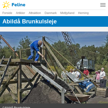
Forside
Artikler
Attraktion
Danmark
Midtjylland
Herning
Abildå Brunkulsleje
©Abildå Brunkulsleje