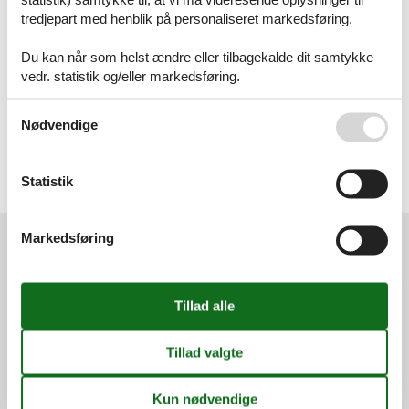
Artikeltyper
tredjepart med henblik på personaliseret markedsføring.
Alle
Sommerhus
Du kan når som helst ændre eller tilbagekalde dit samtykke
vedr. statistik og/eller markedsføring.
Geografier
Alle
Se også vores
Persondatapolitik
Nødvendige
Tyskland
Bayern
Oberbayern
Berchtesgadener Land
Statistik
Garmisch-Partenkirchen
Markedsføring
Services
Gavekort
Tilbudsmail
Information
Persondatapolitik
Cookies
FAQ
Om os
Kontakt
Om os
Din tryghed