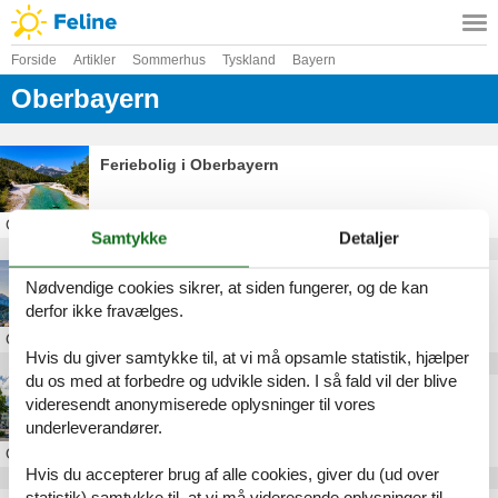
Forside
Artikler
Sommerhus
Tyskland
Bayern
Oberbayern
Feriebolig i Oberbayern
Om
Oberbayern
Samtykke
Detaljer
Feriebolig i Berchtesgadener Land
Nødvendige cookies sikrer, at siden fungerer, og de kan
derfor ikke fravælges.
Om
Berchtesgadener Land
Hvis du giver samtykke til, at vi må opsamle statistik, hjælper
du os med at forbedre og udvikle siden. I så fald vil der blive
Feriebolig i Garmisch-Partenkirchen
videresendt anonymiserede oplysninger til vores
underleverandører.
Om
Garmisch-Partenkirchen
Hvis du accepterer brug af alle cookies, giver du (ud over
statistik) samtykke til, at vi må videresende oplysninger til