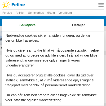
Forside
Artikler
Sommerhus
Østrig
Vorarlberg
Silvretta Montafon
Samtykke
Detaljer
Feriebolig i Silvretta Montafon
Nødvendige cookies sikrer, at siden fungerer, og de kan
derfor ikke fravælges.
Om
Silvretta Montafon
Hvis du giver samtykke til, at vi må opsamle statistik, hjælper
du os med at forbedre og udvikle siden. I så fald vil der blive
Artikeltyper
videresendt anonymiserede oplysninger til vores
underleverandører.
Alle
Sommerhus
Hvis du accepterer brug af alle cookies, giver du (ud over
Geografier
statistik) samtykke til, at vi må videresende oplysninger til
tredjepart med henblik på personaliseret markedsføring.
Alle
Østrig
Vorarlberg
Du kan når som helst ændre eller tilbagekalde dit samtykke
Silvretta Montafon
vedr. statistik og/eller markedsføring.