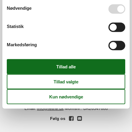
Se også vores
Persondatapolitik
Nødvendige
Services
Gavekort
Tilbudsmail
Statistik
Information
Persondatapolitik
Cookies
FAQ
Markedsføring
Om os
Kontakt
Om os
Din tryghed
©
Feline Holidays
-
Feline Holidays A/S
-
Nygade 8B, 2.th -
DK-7400
Herning
-
Danmark -
Tlf:
(+45) 8724 2251
-
Email:
info@feline.dk
Momsnr.: DK26347688
Følg os