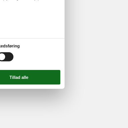
ghed
724 2251
-
Email:
info@feline.dk
edsføring