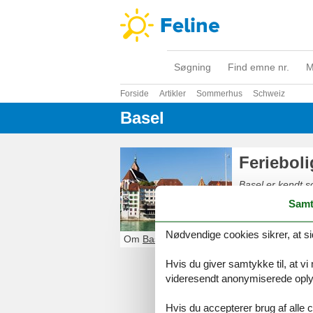
Søgning
Find emne nr.
M
Forside
Artikler
Sommerhus
Schweiz
Basel
Ferieboli
Basel er kendt 
kunst. Blandt an
Samt
kunstsamlinger. 
verdensberømt. B
Nødvendige cookies sikrer, at si
de bedste i verd
Om
Basel
Hvis du giver samtykke til, at vi
videresendt anonymiserede oplys
Hvis du accepterer brug af alle c