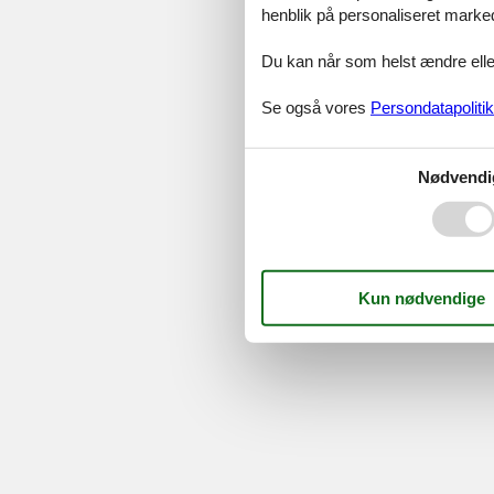
Serv
henblik på personaliseret marke
Gave
Tilbud
Du kan når som helst ændre eller
Se også vores
Persondatapolitik
©
Feline Holidays
-
Feline Hol
Nødvendi