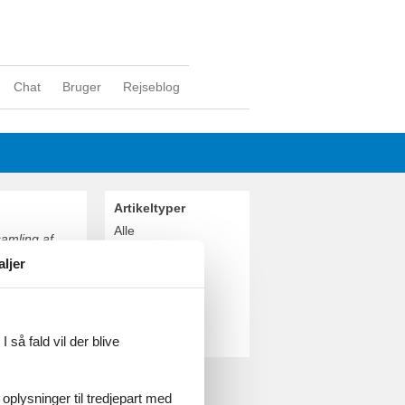
Chat
Bruger
Rejseblog
Artikeltyper
Alle
amling af
Sommerhus
e
aljer
Geografier
der er en af
Alle
Schweiz
Basel
 så fald vil der blive
 oplysninger til tredjepart med