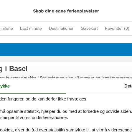
iniferie
Last minute
Destinationer
Gavekort
Favoritter (
0
)
g i Basel
som kunstens mekka i Schweiz med sine 40 museer og landets største s
det indeholder kunstmuseet i Basel en af Europas mest betydningsfuld
ykke
Det
Kunsten, arkitekturen og den internationale atmosfære har gjort byen
yen har også meget at tilbyde de besøgende børn. F.eks. Basel Zoo, 
den fungerer, og de kan derfor ikke fravælges.
en.
 må opsamle statistik, hjælper du os med at forbedre og udvikle siden. I
ninger til vores underleverandører.
ookies, giver du (ud over statistik) samtykke til, at vi må videresende