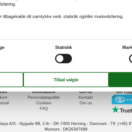
dsføring.
iteter, og der er en sand overflod af muligheder for hele familien både p
ller gåben, med fiskestang eller på surfboard.
 tilbagekalde dit samtykke vedr. statistik og/eller markedsføring.
ig i Schwarzwald
skal indeholde naturoplevelser, besøg tilbage i tiden på borge og slotte
ge
Statistik
Mark
ller om børnene er blevet lovet en tur i en forlystelsespark, så finder I de
smukke Schwarzwald.
ices
Information
Om os
Din try
kort
Persondatapolitik
Kontakt
smail
Cookies
Om os
FAQ
idays A/S
-
Nygade 8B, 2.th -
DK-7400
Herning
-
Danmark -
Tlf:
(+45) 8
Momsnr.: DK26347688