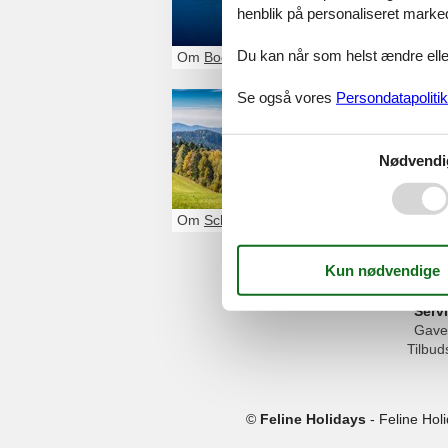
henblik på personaliseret marke
til udendørsaktiv
vand, på cykel e
Du kan når som helst ændre eller
Om
Bodensøen
Se også vores
Persondatapolitik
Feriebol
Uanset om ferien 
Nødvendi
frilandsmuseer, e
hinanden i det 
Om
Schwarzwald
Serv
Gave
Tilbud
©
Feline Holidays
-
Feline Hol