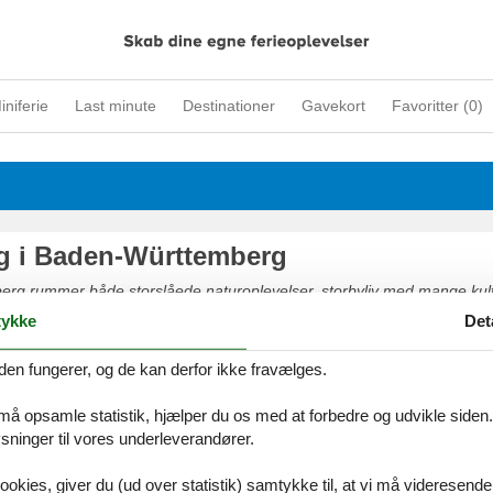
iniferie
Last minute
Destinationer
Gavekort
Favoritter (
0
)
ig i Baden-Württemberg
g rummer både storslåede naturoplevelser, storbyliv med mange kultu
stelsesparker og mulighed for badeferie.
ykke
Det
den fungerer, og de kan derfor ikke fravælges.
 må opsamle statistik, hjælper du os med at forbedre og udvikle siden. I
ig ved Bodensøen
ninger til vores underleverandører.
 på grænsen mellem Tyskland, Østrig og Schweiz og består i realiteten
ookies, giver du (ud over statistik) samtykke til, at vi må videresende
t af den 4,3 km lange flod Seerhein. Det naturskønne område omkring 