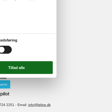
å land og i
 eller
edsføring
tte og tid til
ghed
724 2251
-
Email:
info@feline.dk