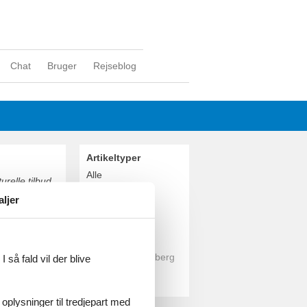
Chat
Bruger
Rejseblog
Artikeltyper
Alle
relle tilbud
Sommerhus
aljer
Geografier
Alle
Tyskland
Baden-Württemberg
 så fald vil der blive
Bodensøen
Schwarzwald
 af to søer,
 oplysninger til tredjepart med
søen indbyder