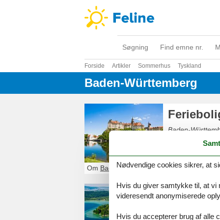
Søgning
Find emne nr.
M
Forside
Artikler
Sommerhus
Tyskland
Baden-Württemberg
Feriebol
Baden-Württember
samt mange forly
Samt
Nødvendige cookies sikrer, at si
Om
Baden-Württemberg
Hvis du giver samtykke til, at vi
Feriebol
videresendt anonymiserede oplys
Bodensøen ligger
Hvis du accepterer brug af alle c
der er forbunde