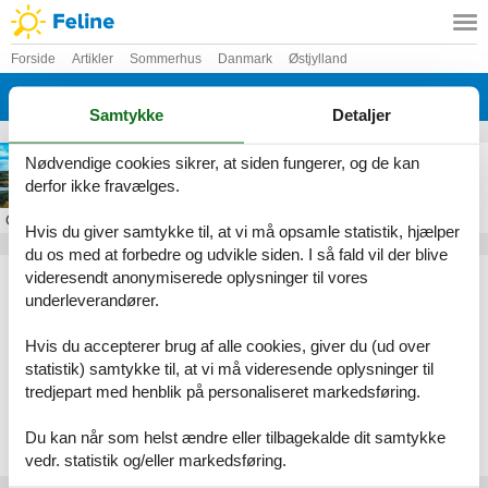
Forside
Artikler
Sommerhus
Danmark
Østjylland
Himmerland
Samtykke
Detaljer
Sommerhus i Himmerland
Nødvendige cookies sikrer, at siden fungerer, og de kan
derfor ikke fravælges.
Om
Himmerland
Hvis du giver samtykke til, at vi må opsamle statistik, hjælper
du os med at forbedre og udvikle siden. I så fald vil der blive
Artikeltyper
videresendt anonymiserede oplysninger til vores
underleverandører.
Alle
Sommerhus
Hvis du accepterer brug af alle cookies, giver du (ud over
Geografier
statistik) samtykke til, at vi må videresende oplysninger til
tredjepart med henblik på personaliseret markedsføring.
Alle
Danmark
Østjylland
Du kan når som helst ændre eller tilbagekalde dit samtykke
Himmerland
vedr. statistik og/eller markedsføring.