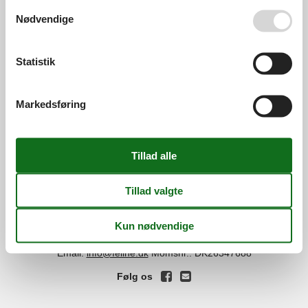
Se også vores
Persondatapolitik
Nødvendige
Services
Gavekort
Tilbudsmail
Statistik
Information
Persondatapolitik
Cookies
FAQ
Markedsføring
Om os
Kontakt
Om os
Din tryghed
©
Feline Holidays
-
Feline Holidays A/S
-
Nygade 8B, 2.th -
DK-7400
Herning
-
Danmark -
Tlf:
(+45) 8724 2251
-
Email:
info@feline.dk
Momsnr.: DK26347688
Følg os