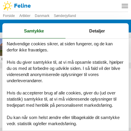
Forside
Artikler
Danmark
Sønderjylland
Gram
Samtykke
Detaljer
Sommerhus i Gram
Nødvendige cookies sikrer, at siden fungerer, og de kan
derfor ikke fravælges.
Om
Gram
Hvis du giver samtykke til, at vi må opsamle statistik, hjælper
du os med at forbedre og udvikle siden. I så fald vil der blive
Artikeltyper
videresendt anonymiserede oplysninger til vores
underleverandører.
Alle
Sommerhus
Hvis du accepterer brug af alle cookies, giver du (ud over
Geografier
statistik) samtykke til, at vi må videresende oplysninger til
tredjepart med henblik på personaliseret markedsføring.
Alle
Danmark
Sønderjylland
Du kan når som helst ændre eller tilbagekalde dit samtykke
Gram
vedr. statistik og/eller markedsføring.