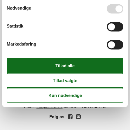
Se også vores
Persondatapolitik
Nødvendige
Services
Gavekort
Tilbudsmail
Statistik
Information
Persondatapolitik
Cookies
FAQ
Markedsføring
Om os
Kontakt
Om os
Din tryghed
©
Feline Holidays
-
Feline Holidays A/S
-
Nygade 8B, 2.th -
DK-7400
Herning
-
Danmark -
Tlf:
(+45) 8724 2251
-
Email:
info@feline.dk
Momsnr.: DK26347688
Følg os