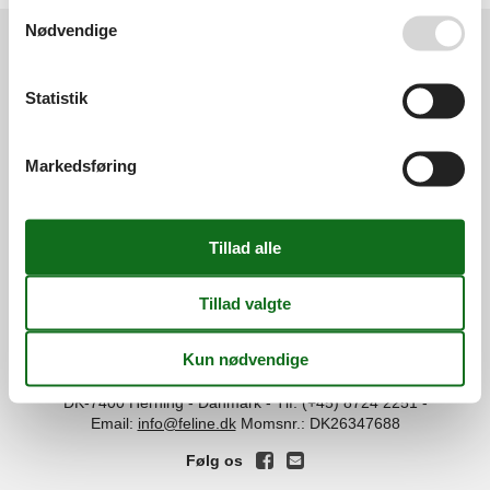
Se også vores
Persondatapolitik
Nødvendige
Services
Statistik
Gavekort
Tilbudsmail
Information
Persondatapolitik
Cookies
FAQ
Markedsføring
Om os
Kontakt
Om os
Din tryghed
©
Feline Holidays
-
Feline Holidays A/S
-
Nygade 8B, 2.th -
DK-7400
Herning
-
Danmark -
Tlf:
(+45) 8724 2251
-
Email:
info@feline.dk
Momsnr.: DK26347688
Følg os