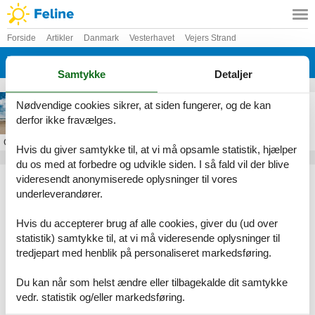
Forside
Artikler
Danmark
Vesterhavet
Vejers Strand
Vejers Nordstrand
Samtykke
Detaljer
Sommerhus i Vejers Nordstrand
Nødvendige cookies sikrer, at siden fungerer, og de kan
derfor ikke fravælges.
Om
Vejers Nordstrand
Hvis du giver samtykke til, at vi må opsamle statistik, hjælper
du os med at forbedre og udvikle siden. I så fald vil der blive
Artikeltyper
videresendt anonymiserede oplysninger til vores
underleverandører.
Alle
Sommerhus
Hvis du accepterer brug af alle cookies, giver du (ud over
Geografier
statistik) samtykke til, at vi må videresende oplysninger til
tredjepart med henblik på personaliseret markedsføring.
Alle
Danmark
Vesterhavet
Du kan når som helst ændre eller tilbagekalde dit samtykke
Vejers Strand
vedr. statistik og/eller markedsføring.
Vejers Nordstrand