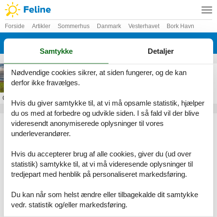
Forside
Artikler
Sommerhus
Danmark
Vesterhavet
Bork Havn
Skjern Enge
Samtykke
Detaljer
Sommerhus i Skjern Enge
Nødvendige cookies sikrer, at siden fungerer, og de kan
derfor ikke fravælges.
Om
Skjern Enge
Hvis du giver samtykke til, at vi må opsamle statistik, hjælper
du os med at forbedre og udvikle siden. I så fald vil der blive
Artikeltyper
videresendt anonymiserede oplysninger til vores
underleverandører.
Alle
Sommerhus
Hvis du accepterer brug af alle cookies, giver du (ud over
Geografier
statistik) samtykke til, at vi må videresende oplysninger til
tredjepart med henblik på personaliseret markedsføring.
Alle
Danmark
Vesterhavet
Du kan når som helst ændre eller tilbagekalde dit samtykke
Bork Havn
vedr. statistik og/eller markedsføring.
Skjern Enge