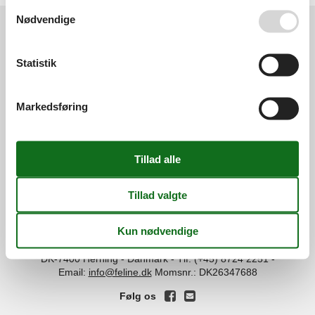
Se også vores
Persondatapolitik
Nødvendige
Services
Statistik
Gavekort
Tilbudsmail
Information
Persondatapolitik
Cookies
FAQ
Markedsføring
Om os
Kontakt
Om os
Din tryghed
©
Feline Holidays
-
Feline Holidays A/S
-
Nygade 8B, 2.th -
DK-7400
Herning
-
Danmark -
Tlf:
(+45) 8724 2251
-
Email:
info@feline.dk
Momsnr.: DK26347688
Følg os