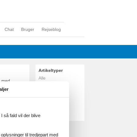
Chat
Bruger
Rejseblog
Artikeltyper
Alle
 - med
Sommerhus
ag på
aljer
søer og store
Geografier
af
Alle
Østrig
Oberösterreich
 så fald vil der blive
 oplysninger til tredjepart med