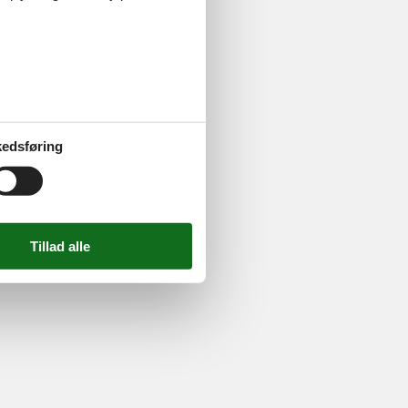
ghed
724 2251
-
Email:
info@feline.dk
edsføring