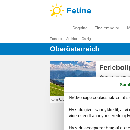
Søgning
Find emne nr.
M
Forside
Artikler
Østrig
Oberösterreich
Ferieboli
Børn er fra natu
legepladser og ak
Samt
vandretur langs 
skove. Nyd den r
Nødvendige cookies sikrer, at si
uforglemmelige i
Om
Oberösterreich
Hvis du giver samtykke til, at vi
videresendt anonymiserede oplys
Hvis du accepterer brug af alle c