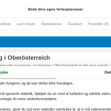
iniferie
Last minute
Destinationer
Gavekort
Favoritter (
0
)
g i Oberösterreich
rens side nysgerrige, og bjergene i Oberösterreich er det rene eventyr
tiviteter, så kun fantasien sætter grænser for de utallige oplevelser. T
ykke
Det
floderne og oplev vandfaldenes imponerende kræfter, klipper, smukke 
ene, uforstyrrede natur og samværet med familien mens I suger til jer 
den fungerer, og de kan derfor ikke fravælges.
ndtryk.
 må opsamle statistik, hjælper du os med at forbedre og udvikle siden. I
ninger til vores underleverandører.
ookies, giver du (ud over statistik) samtykke til, at vi må videresende