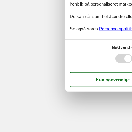
Serv
henblik på personaliseret marke
Gave
Tilbud
Du kan når som helst ændre eller
Se også vores
Persondatapolitik
©
Feline Holidays
-
Feline Hol
Nødvendi