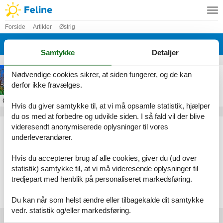
Forside
Artikler
Østrig
Wien
Samtykke
Detaljer
Feriebolig i Wien
Nødvendige cookies sikrer, at siden fungerer, og de kan
derfor ikke fravælges.
Om
Wien
Hvis du giver samtykke til, at vi må opsamle statistik, hjælper
du os med at forbedre og udvikle siden. I så fald vil der blive
Artikeltyper
videresendt anonymiserede oplysninger til vores
underleverandører.
Alle
Sommerhus
Hvis du accepterer brug af alle cookies, giver du (ud over
Geografier
statistik) samtykke til, at vi må videresende oplysninger til
tredjepart med henblik på personaliseret markedsføring.
Alle
Østrig
Wien
Du kan når som helst ændre eller tilbagekalde dit samtykke
vedr. statistik og/eller markedsføring.