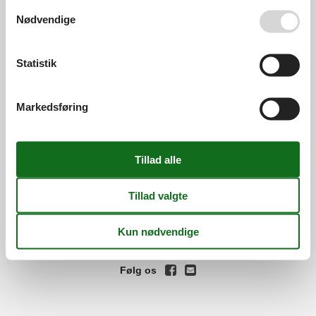
Se også vores
Persondatapolitik
Nødvendige
Services
Gavekort
Tilbudsmail
Information
Statistik
Persondatapolitik
Cookies
FAQ
Om os
Markedsføring
Kontakt
Om os
Din tryghed
©
Feline Holidays
-
Feline Holidays A/S
-
Nygade 8B, 2.th -
DK-7400
Herning
-
Danmark -
Tlf:
(+45) 8724 2251
-
Email:
info@feline.dk
Momsnr.: DK26347688
Følg os