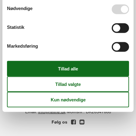
Se også vores
Persondatapolitik
Nødvendige
Services
Gavekort
Tilbudsmail
Statistik
Information
Persondatapolitik
Cookies
FAQ
Markedsføring
Om os
Kontakt
Om os
Din tryghed
©
Feline Holidays
-
Feline Holidays A/S
-
Nygade 8B, 2.th -
DK-7400
Herning
-
Danmark -
Tlf:
(+45) 8724 2251
-
Email:
info@feline.dk
Momsnr.: DK26347688
Følg os