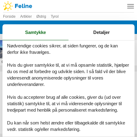
Forside
Artikler
Østrig
Tyrol
Kappl
Samtykke
Detaljer
Skiferie i Kappl
Nødvendige cookies sikrer, at siden fungerer, og de kan
derfor ikke fravælges.
Om
Kappl
Hvis du giver samtykke til, at vi må opsamle statistik, hjælper
du os med at forbedre og udvikle siden. I så fald vil der blive
Artikeltyper
videresendt anonymiserede oplysninger til vores
underleverandører.
Alle
Sommerhus
Hvis du accepterer brug af alle cookies, giver du (ud over
Geografier
statistik) samtykke til, at vi må videresende oplysninger til
tredjepart med henblik på personaliseret markedsføring.
Alle
Østrig
Tyrol
Du kan når som helst ændre eller tilbagekalde dit samtykke
Kappl
vedr. statistik og/eller markedsføring.