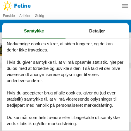
Forside
Artikler
Østrig
Burgenland
Samtykke
Detaljer
Feriebolig i Burgenland
Nødvendige cookies sikrer, at siden fungerer, og de kan
derfor ikke fravælges.
Om
Burgenland
Hvis du giver samtykke til, at vi må opsamle statistik, hjælper
du os med at forbedre og udvikle siden. I så fald vil der blive
Artikeltyper
videresendt anonymiserede oplysninger til vores
underleverandører.
Alle
Sommerhus
Hvis du accepterer brug af alle cookies, giver du (ud over
Geografier
statistik) samtykke til, at vi må videresende oplysninger til
tredjepart med henblik på personaliseret markedsføring.
Alle
Østrig
Burgenland
Du kan når som helst ændre eller tilbagekalde dit samtykke
vedr. statistik og/eller markedsføring.