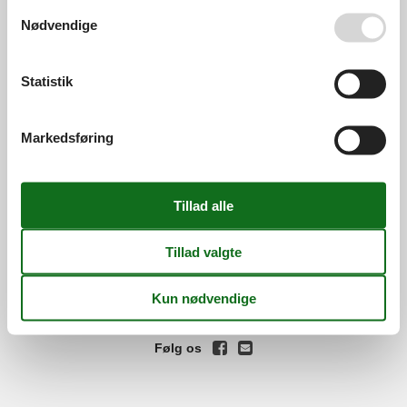
Se også vores
Persondatapolitik
Nødvendige
Services
Gavekort
Tilbudsmail
Information
Statistik
Persondatapolitik
Cookies
FAQ
Om os
Markedsføring
Kontakt
Om os
Din tryghed
©
Feline Holidays
-
Feline Holidays A/S
-
Nygade 8B, 2.th -
DK-7400
Herning
-
Danmark -
Tlf:
(+45) 8724 2251
-
Email:
info@feline.dk
Momsnr.: DK26347688
Følg os