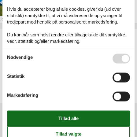
Skiferie i Valais
Hvis du accepterer brug af alle cookies, giver du (ud over
statistik) samtykke til, at vi må videresende oplysninger til
Om
Valais
tredjepart med henblik på personaliseret markedsføring.
Du kan når som helst ændre eller tilbagekalde dit samtykke
Artikeltyper
vedr. statistik og/eller markedsføring.
Alle
Sommerhus
Se også vores
Persondatapolitik
Nødvendige
Geografier
Alle
Schweiz
Statistik
Valais
Haute-Nendaz
Les Crosets
Markedsføring
Verbier
Services
Gavekort
Tilbudsmail