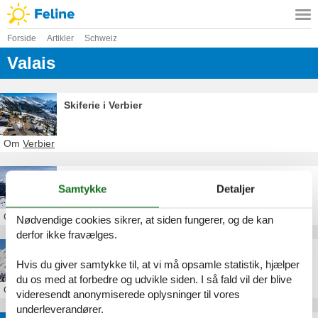
Forside
Artikler
Schweiz
Valais
Skiferie i Verbier
Om
Verbier
Skiferie i Les Crosets
Samtykke
Detaljer
Om
Les Crosets
Nødvendige cookies sikrer, at siden fungerer, og de kan
derfor ikke fravælges.
Skiferie i Haute-Nendaz
Hvis du giver samtykke til, at vi må opsamle statistik, hjælper
du os med at forbedre og udvikle siden. I så fald vil der blive
Om
Haute-Nendaz
videresendt anonymiserede oplysninger til vores
underleverandører.