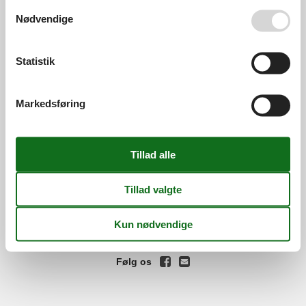
Se også vores
Persondatapolitik
Nødvendige
Services
Gavekort
Tilbudsmail
Information
Statistik
Persondatapolitik
Cookies
FAQ
Om os
Markedsføring
Kontakt
Om os
Din tryghed
©
Feline Holidays
-
Feline Holidays A/S
-
Nygade 8B, 2.th -
DK-7400
Herning
-
Danmark -
Tlf:
(+45) 8724 2251
-
Email:
info@feline.dk
Momsnr.: DK26347688
Følg os