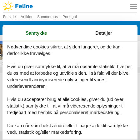
Forside
Artikler
Sommerhus
Portugal
Albufeira
Samtykke
Detaljer
Feriebolig i Albufeira
Nødvendige cookies sikrer, at siden fungerer, og de kan
derfor ikke fravælges.
Om
Albufeira
Hvis du giver samtykke til, at vi må opsamle statistik, hjælper
du os med at forbedre og udvikle siden. I så fald vil der blive
Artikeltyper
videresendt anonymiserede oplysninger til vores
underleverandører.
Alle
Sommerhus
Hvis du accepterer brug af alle cookies, giver du (ud over
Geografier
statistik) samtykke til, at vi må videresende oplysninger til
tredjepart med henblik på personaliseret markedsføring.
Alle
Portugal
Albufeira
Du kan når som helst ændre eller tilbagekalde dit samtykke
vedr. statistik og/eller markedsføring.