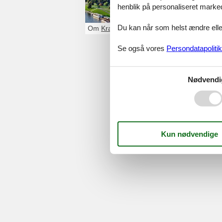
henblik på personaliseret marke
samt Østeuropas
samtidig har alle
Du kan når som helst ændre eller
Om
Krakow
Se også vores
Persondatapolitik
Serv
Nødvendi
Gave
Tilbud
©
Feline Holidays
-
Feline Hol