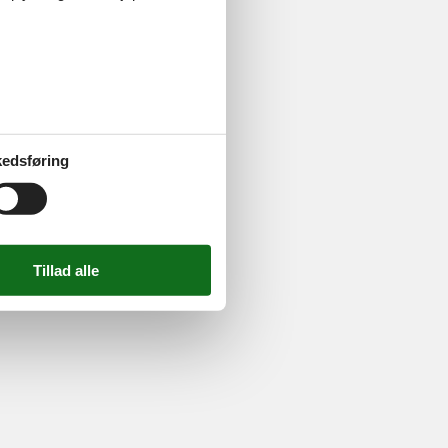
rakow
ghed
edsføring
724 2251
-
Email:
info@feline.dk