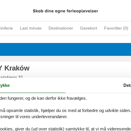
iniferie
Last minute
Destinationer
Gavekort
Favoritter (
0
)
 Kraków
żańskiego 32
niczka
ykke
Det
den fungerer, og de kan derfor ikke fravælges.
 må opsamle statistik, hjælper du os med at forbedre og udvikle siden. I
g i Krakow
ninger til vores underleverandører.
 med magtfulde perioder gør, at Krakow i dag kan fremvise mange histo
ookies, giver du (ud over statistik) samtykke til, at vi må videresende
dser. Her findes et smukt kongeslot beliggende oven på et labyrintisk 