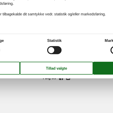
dsføring.
 største markedsplads fyldt med seværdigheder. Glem heller ikke at K
 moderne storbyfaciliteter.
 tilbagekalde dit samtykke vedr. statistik og/eller markedsføring.
ices
Information
Om os
Din try
ge
Statistik
Mark
kort
Persondatapolitik
Kontakt
smail
Cookies
Om os
FAQ
idays A/S
-
Nygade 8B, 2.th -
DK-7400
Herning
-
Danmark -
Tlf:
(+45) 8
Momsnr.: DK26347688
Følg os