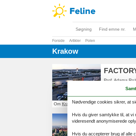
Søgning
Find emne nr.
M
Forside
Artikler
Polen
Krakow
FACTORY
Prof. Adama Ro
PL-32-085
Modl
Samt
+48122973528
Nødvendige cookies sikrer, at si
Om
Krakow
Hvis du giver samtykke til, at vi
Ferieboli
videresendt anonymiserede oplys
En lang historie
Hvis du accepterer brug af alle c
bygninger og pla