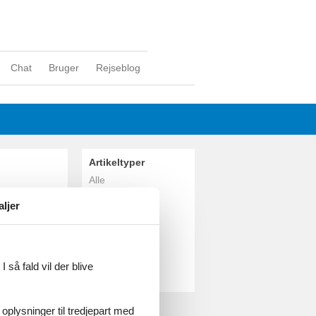
Chat
Bruger
Rejseblog
Artikeltyper
Alle
Sommerhus
aljer
Attraktion
Geografier
Alle
Polen
 så fald vil der blive
Krakow
riske
 oplysninger til tredjepart med
grottesystem