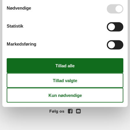
Se også vores
Persondatapolitik
Nødvendige
Services
Gavekort
Tilbudsmail
Information
Statistik
Persondatapolitik
Cookies
FAQ
Om os
Markedsføring
Kontakt
Om os
Din tryghed
©
Feline Holidays
-
Feline Holidays A/S
-
Nygade 8B, 2.th -
DK-7400
Herning
-
Danmark -
Tlf:
(+45) 8724 2251
-
Email:
info@feline.dk
Momsnr.: DK26347688
Følg os