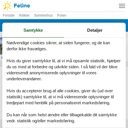
Forside
Artikler
Sommerhus
Polen
Krakow
Samtykke
Detaljer
Feriebolig i Krakow
Nødvendige cookies sikrer, at siden fungerer, og de kan
derfor ikke fravælges.
Om
Krakow
Hvis du giver samtykke til, at vi må opsamle statistik, hjælper
du os med at forbedre og udvikle siden. I så fald vil der blive
Artikeltyper
videresendt anonymiserede oplysninger til vores
underleverandører.
Alle
Sommerhus
Hvis du accepterer brug af alle cookies, giver du (ud over
Geografier
statistik) samtykke til, at vi må videresende oplysninger til
tredjepart med henblik på personaliseret markedsføring.
Alle
Polen
Krakow
Du kan når som helst ændre eller tilbagekalde dit samtykke
vedr. statistik og/eller markedsføring.