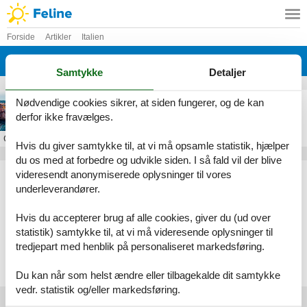
Forside
Artikler
Italien
Sicilien
Samtykke
Detaljer
Feriebolig på Sicilien
Nødvendige cookies sikrer, at siden fungerer, og de kan
derfor ikke fravælges.
Om
Sicilien
Hvis du giver samtykke til, at vi må opsamle statistik, hjælper
du os med at forbedre og udvikle siden. I så fald vil der blive
Artikeltyper
videresendt anonymiserede oplysninger til vores
underleverandører.
Alle
Sommerhus
Hvis du accepterer brug af alle cookies, giver du (ud over
Geografier
statistik) samtykke til, at vi må videresende oplysninger til
tredjepart med henblik på personaliseret markedsføring.
Alle
Italien
Sicilien
Du kan når som helst ændre eller tilbagekalde dit samtykke
vedr. statistik og/eller markedsføring.