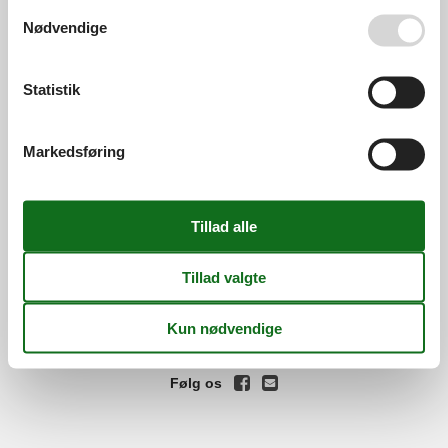
Se også vores
Persondatapolitik
Nødvendige
Services
Gavekort
Tilbudsmail
Information
Statistik
Persondatapolitik
Cookies
FAQ
Om os
Markedsføring
Kontakt
Om os
Din tryghed
©
Feline Holidays
-
Feline Holidays A/S
-
Nygade 8B, 2.th -
DK-7400
Herning
-
Danmark -
Tlf:
(+45) 8724 2251
-
Email:
info@feline.dk
Momsnr.: DK26347688
Følg os