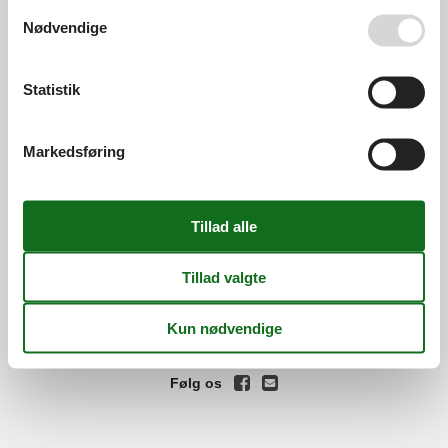
Se også vores
Persondatapolitik
Nødvendige
Services
Gavekort
Tilbudsmail
Information
Statistik
Persondatapolitik
Cookies
FAQ
Om os
Markedsføring
Kontakt
Om os
Din tryghed
©
Feline Holidays
-
Feline Holidays A/S
-
Nygade 8B, 2.th -
DK-7400
Herning
-
Danmark -
Tlf:
(+45) 8724 2251
-
Email:
info@feline.dk
Momsnr.: DK26347688
Følg os