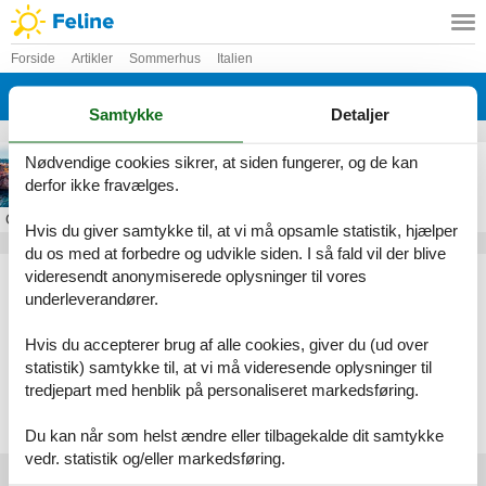
Forside
Artikler
Sommerhus
Italien
Sicilien
Samtykke
Detaljer
Feriebolig på Sicilien
Nødvendige cookies sikrer, at siden fungerer, og de kan
derfor ikke fravælges.
Om
Sicilien
Hvis du giver samtykke til, at vi må opsamle statistik, hjælper
du os med at forbedre og udvikle siden. I så fald vil der blive
Artikeltyper
videresendt anonymiserede oplysninger til vores
underleverandører.
Alle
Sommerhus
Hvis du accepterer brug af alle cookies, giver du (ud over
Geografier
statistik) samtykke til, at vi må videresende oplysninger til
tredjepart med henblik på personaliseret markedsføring.
Alle
Italien
Sicilien
Du kan når som helst ændre eller tilbagekalde dit samtykke
vedr. statistik og/eller markedsføring.